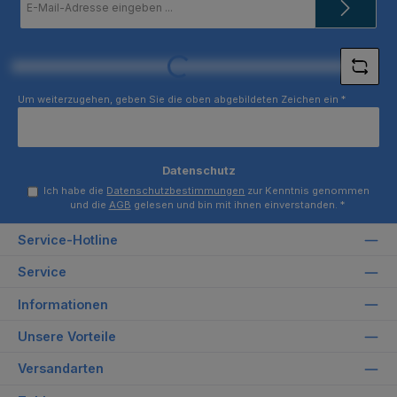
Mail-
Adresse
*
Loading...
Um weiterzugehen, geben Sie die oben abgebildeten Zeichen ein
*
Datenschutz
Ich habe die
Datenschutzbestimmungen
zur Kenntnis genommen
und die
AGB
gelesen und bin mit ihnen einverstanden.
*
Service-Hotline
Service
Informationen
Unsere Vorteile
Versandarten