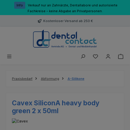
Zum Hauptinhalt springen
Info
Verkauf nur an Zahnärzte, Dentallabore und autorisierte
Fachkreise – keine Abgabe an Privatpersonen.
Kostenloser Versand ab 250 €
Du hast 0 Produk
Praxisbedarf
Abformung
A-Silikone
Cavex SiliconA heavy body
green 2 x 50ml