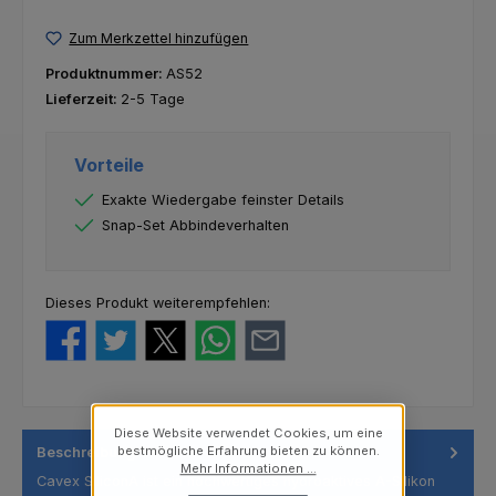
Zum Merkzettel hinzufügen
Produktnummer:
AS52
Lieferzeit:
2-5 Tage
Vorteile
Exakte Wiedergabe feinster Details
Snap-Set Abbindeverhalten
Dieses Produkt weiterempfehlen:
Diese Website verwendet Cookies, um eine
bestmögliche Erfahrung bieten zu können.
Beschreibung
Mehr Informationen ...
Cavex SiliconA ist ein hochwertiges hydroaktives A-Silikon