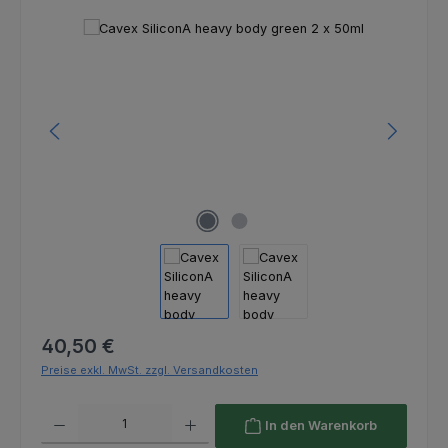
Bildergalerie überspringen
Regulärer Preis:
40,50 €
Preise exkl. MwSt. zzgl. Versandkosten
Produkt Anzahl: Gib den gewünschten Wert ein oder benutze die Schaltfl
In den Warenkorb