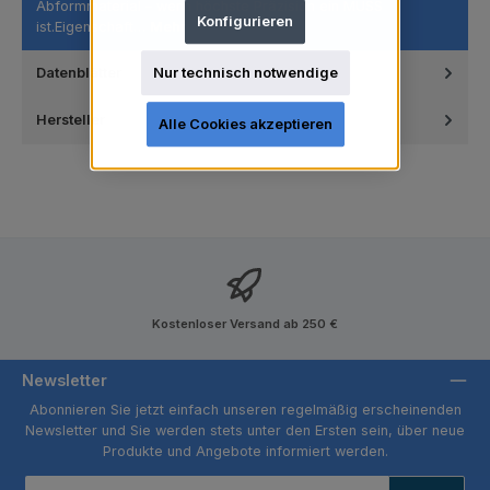
Abformmaterial – wenn höchste Präzision ein MUSS
Konfigurieren
ist.Eigenschaft…
Mehr
Datenblätter
Nur technisch notwendige
Hersteller
Alle Cookies akzeptieren
Kostenloser Versand ab 250 €
Newsletter
Abonnieren Sie jetzt einfach unseren regelmäßig erscheinenden
Newsletter und Sie werden stets unter den Ersten sein, über neue
Produkte und Angebote informiert werden.
E-