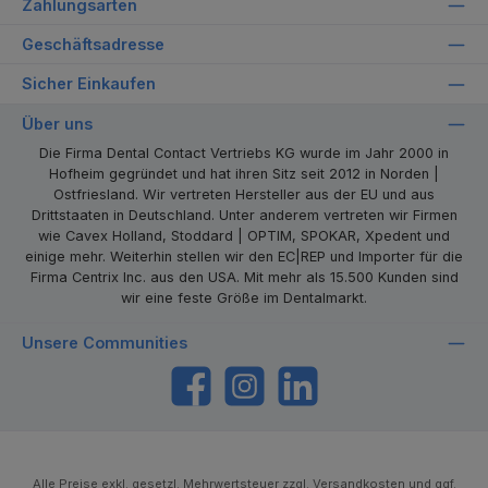
Zahlungsarten
Geschäftsadresse
Sicher Einkaufen
Über uns
Die Firma Dental Contact Vertriebs KG wurde im Jahr 2000 in
Hofheim gegründet und hat ihren Sitz seit 2012 in Norden |
Ostfriesland. Wir vertreten Hersteller aus der EU und aus
Drittstaaten in Deutschland. Unter anderem vertreten wir Firmen
wie Cavex Holland, Stoddard | OPTIM, SPOKAR, Xpedent und
einige mehr. Weiterhin stellen wir den EC|REP und Importer für die
Firma Centrix Inc. aus den USA. Mit mehr als 15.500 Kunden sind
wir eine feste Größe im Dentalmarkt.
Unsere Communities
https://www.facebook.com/dentalcontact
Instagram
LinkedIn
Alle Preise exkl. gesetzl. Mehrwertsteuer zzgl.
Versandkosten
und ggf.