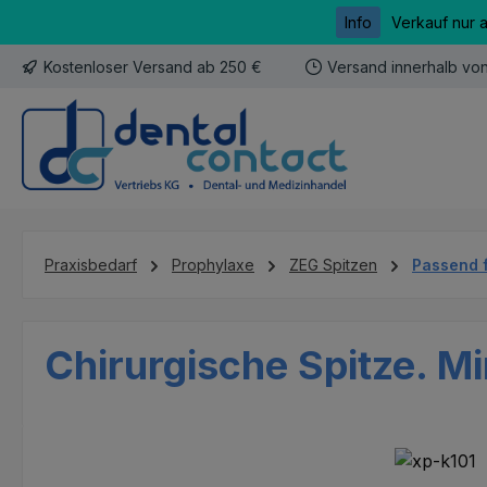
Info
Verkauf nur 
m Hauptinhalt springen
Zur Suche springen
Zur Hauptnavigation springen
Kostenloser Versand ab 250 €
Versand innerhalb vo
Praxisbedarf
Prophylaxe
ZEG Spitzen
Passend 
Chirurgische Spitze. Mi
Bildergalerie überspringen