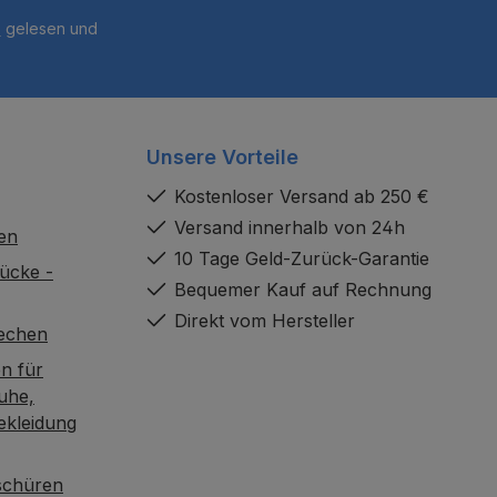
B
gelesen und
Unsere Vorteile
Kostenloser Versand ab 250 €
Versand innerhalb von 24h
en
10 Tage Geld-Zurück-Garantie
ücke -
Bequemer Kauf auf Rechnung
Direkt vom Hersteller
rechen
n für
uhe,
ekleidung
oschüren