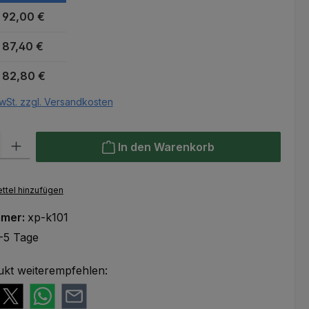
92,00 €
87,40 €
82,80 €
wSt. zzgl. Versandkosten
l: Gib den gewünschten Wert ein oder benutze die Schaltflächen um
In den Warenkorb
ttel hinzufügen
mmer:
xp-k101
-5 Tage
ukt weiterempfehlen: