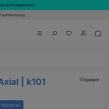
abe an Privatpersonen.
f auf Rechnung
Du hast 0 Produkte au
xial | k101
Stückpreis