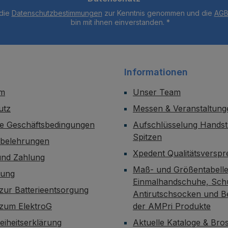
 die
Datenschutzbestimmungen
zur Kenntnis genommen und die
AG
bin mit ihnen einverstanden.
*
Informationen
um
Unser Team
utz
Messen & Veranstaltung
ne Geschäftsbedingungen
Aufschlüsselung Handst
Spitzen
sbelehrungen
Xpedent Qualitätsversp
und Zahlung
Maß- und Größentabelle
dung
Einmalhandschuhe, Sch
zur Batterieentsorgung
Antirutschsocken und B
 zum ElektroG
der AMPri Produkte
reiheitserklärung
Aktuelle Kataloge & Br