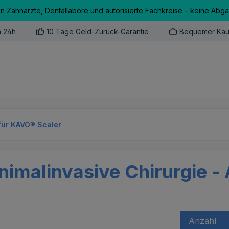
an Zahnärzte, Dentallabore und autorisierte Fachkreise – keine Abg
n 24h
10 Tage Geld-Zurück-Garantie
Bequemer Kau
für KAVO® Scaler
nimalinvasive Chirurgie - A
Anzahl