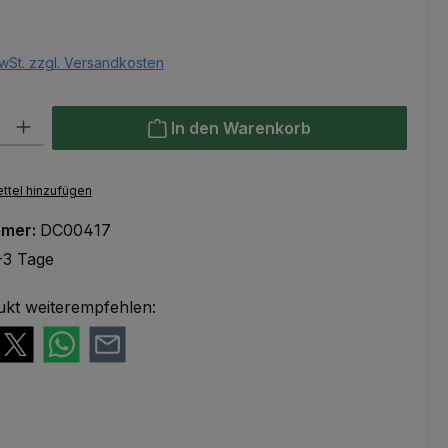
eis:
wSt. zzgl. Versandkosten
l: Gib den gewünschten Wert ein oder benutze die Schaltflächen um
In den Warenkorb
ttel hinzufügen
mmer:
DC00417
-3 Tage
ukt weiterempfehlen: