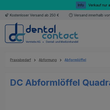
Info
Verkauf nur 
m Hauptinhalt springen
Zur Suche springen
Zur Hauptnavigation springen
Kostenloser Versand ab 250 €
Versand innerhalb vo
Praxisbedarf
Abformung
Abformlöffel
DC Abformlöffel Quadra