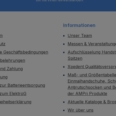
Informationen
um
Unser Team
utz
Messen & Veranstaltung
ne Geschäftsbedingungen
Aufschlüsselung Handst
Spitzen
sbelehrungen
Xpedent Qualitätsversp
und Zahlung
Maß- und Größentabelle
dung
Einmalhandschuhe, Sch
zur Batterieentsorgung
Antirutschsocken und B
 zum ElektroG
der AMPri Produkte
reiheitserklärung
Aktuelle Kataloge & Br
Wir über uns