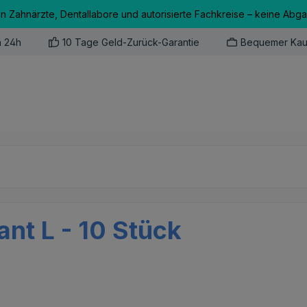
an Zahnärzte, Dentallabore und autorisierte Fachkreise – keine Abg
n 24h
10 Tage Geld-Zurück-Garantie
Bequemer Kau
nt L - 10 Stück