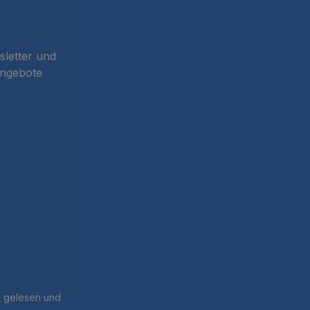
sletter und
Angebote
B
gelesen und