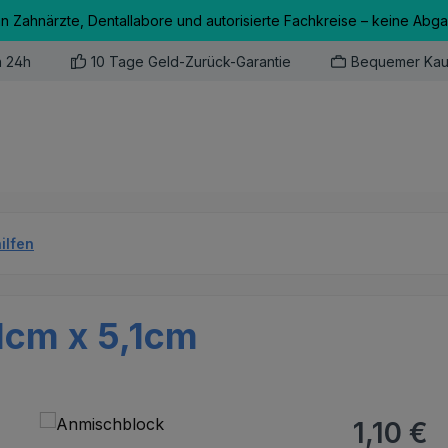
an Zahnärzte, Dentallabore und autorisierte Fachkreise – keine Abg
n 24h
10 Tage Geld-Zurück-Garantie
Bequemer Kau
ilfen
1cm x 5,1cm
Regulärer Pr
1,10 €