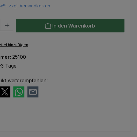
wSt. zzgl. Versandkosten
l: Gib den gewünschten Wert ein oder benutze die Schaltflächen um
In den Warenkorb
ttel hinzufügen
mmer:
25100
-3 Tage
ukt weiterempfehlen: