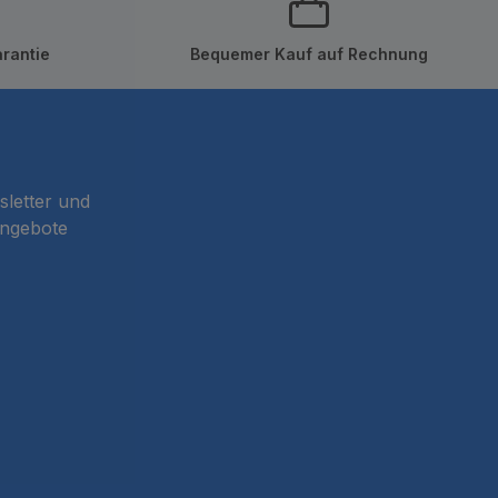
rantie
Bequemer Kauf auf Rechnung
sletter und
Angebote