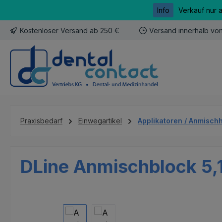
Info
Verkauf nur 
m Hauptinhalt springen
Zur Suche springen
Zur Hauptnavigation springen
Kostenloser Versand ab 250 €
Versand innerhalb vo
Praxisbedarf
Einwegartikel
Applikatoren / Anmischh
DLine Anmischblock 5,
Bildergalerie überspringen