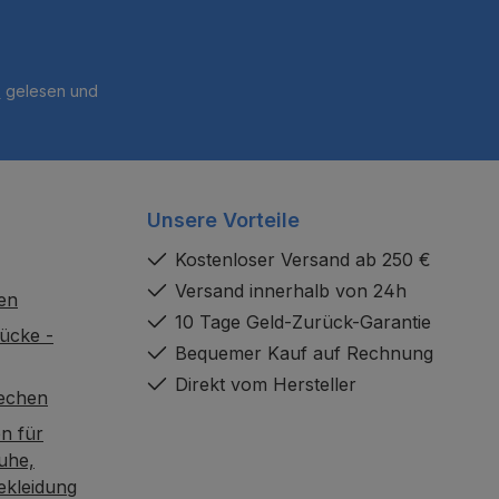
B
gelesen und
Unsere Vorteile
Kostenloser Versand ab 250 €
Versand innerhalb von 24h
en
10 Tage Geld-Zurück-Garantie
ücke -
Bequemer Kauf auf Rechnung
Direkt vom Hersteller
rechen
n für
uhe,
ekleidung