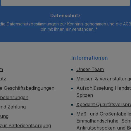
Datenschutz
 die
Datenschutzbestimmungen
zur Kenntnis genommen und die
AG
bin mit ihnen einverstanden.
*
Informationen
um
Unser Team
utz
Messen & Veranstaltung
ne Geschäftsbedingungen
Aufschlüsselung Handst
Spitzen
sbelehrungen
Xpedent Qualitätsversp
und Zahlung
Maß- und Größentabelle
dung
Einmalhandschuhe, Sch
zur Batterieentsorgung
Antirutschsocken und B