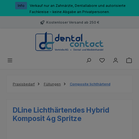
Zum Hauptinhalt springen
Info
Verkauf nur an Zahnärzte, Dentallabore und autorisierte
Fachkreise – keine Abgabe an Privatpersonen.
Kostenloser Versand ab 250 €
Du hast 0 Produk
Praxisbedarf
Füllungen
Composite lichthärtend
DLine Lichthärtendes Hybrid
Komposit 4g Spritze