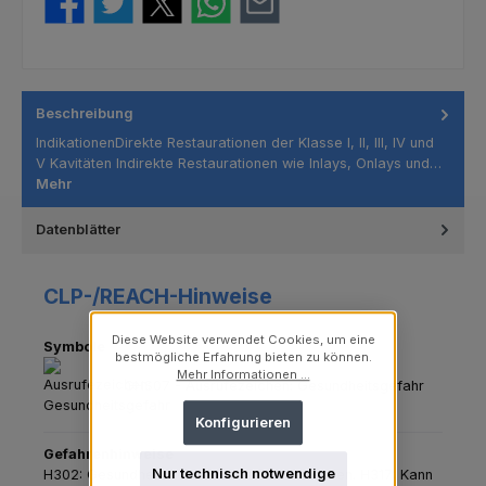
Beschreibung
IndikationenDirekte Restaurationen der Klasse I, II, III, IV und
V Kavitäten Indirekte Restaurationen wie Inlays, Onlays und…
Mehr
Datenblätter
CLP-/REACH-Hinweise
Diese Website verwendet Cookies, um eine
Symbole
bestmögliche Erfahrung bieten zu können.
Mehr Informationen ...
GHS07 - Ausrufezeichen: Gesundheitsgefahr
Konfigurieren
Gefahrenhinweise
Nur technisch notwendige
H302: Gesundheitsschädlich bei Verschlucken.
H317: Kann