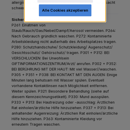
allergische Hautreaktionen verursachen.
H319: Verursacht
schwere Augenreizung.
Alle Cookies akzeptieren
Sicherheitshinweise
P261: Einatmen von
Staub/Rauch/Gas/Nebel/Dampf/Aerosol vermeiden.
P264:
Nach Gebrauch gründlich waschen.
P272: Kontaminierte
Arbeitskleidung nicht außerhalb des Arbeitsplatzes tragen.
P280: Schutzhandschuhe/ Schutzkleidung/ Augenschutz/
Gesichtsschutz/ Gehörschutz/ tragen.
P301 + P312: BEI
VERSCHLUCKEN: Bei Unwohlsein
GIFTINFORMATIONSZENTRUM/Arzt/ anrufen.
P302 + P352:
BEI BERÜHRUNG MIT DER HAUT: Mit viel Wasser//waschen.
P305 + P351 + P338: BEI KONTAKT MIT DEN AUGEN: Einige
Minuten lang behutsam mit Wasser spülen. Eventuell
vorhandene Kontaktlinsen nach Möglichkeit entfernen.
Weiter spülen.
P321: Besondere Behandlung (siehe auf
diesem Kennzeichnungsetikett).
P330: Mund ausspülen.
P333 + P313: Bei Hautreizung oder -ausschlag: Ärztlichen
Rat einholen/ärztliche Hilfe hinzuziehen.
P337 + P313: Bei
anhaltender Augenreizung: Ärztlichen Rat einholen/ärztliche
Hilfe hinzuziehen.
P363: Kontaminierte Kleidung vor
erneutem Tragen waschen.