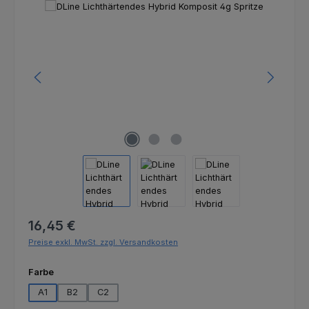
Bildergalerie überspringen
Regulärer Preis:
16,45 €
Preise exkl. MwSt. zzgl. Versandkosten
auswählen
Farbe
A1
B2
C2