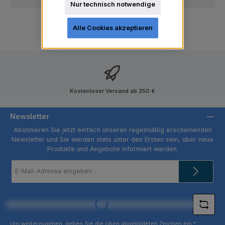
Nur technisch notwendige
Alle Cookies akzeptieren
Kostenloser Versand ab 250 €
Newsletter
Abonnieren Sie jetzt einfach unseren regelmäßig erscheinenden
Newsletter und Sie werden stets unter den Ersten sein, über neue
Produkte und Angebote informiert werden.
E-
Mail-
Adresse
*
Loading...
Um weiterzugehen, geben Sie die oben abgebildeten Zeichen ein
*