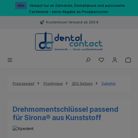
Zum Hauptinhalt springen
Info
Verkauf nur an Zahnärzte, Dentallabore und autorisierte
Fachkreise – keine Abgabe an Privatpersonen.
Kostenloser Versand ab 250 €
Du hast 0 Produk
Praxisbedarf
Prophylaxe
ZEG Spitzen
Zubehör
Drehmomentschlüssel passend
für Sirona® aus Kunststoff