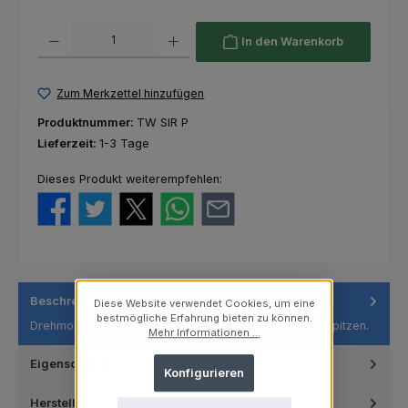
Produkt Anzahl: Gib den gewünschten Wert ein oder benutze die Schaltfl
In den Warenkorb
Zum Merkzettel hinzufügen
Produktnummer:
TW SIR P
Lieferzeit:
1-3 Tage
Dieses Produkt weiterempfehlen:
Beschreibung
Diese Website verwendet Cookies, um eine
bestmögliche Erfahrung bieten zu können.
Drehmomentschlüssel passend für Sirona Ultraschallspitzen.
Mehr Informationen ...
Eigenschaften
Konfigurieren
Hersteller