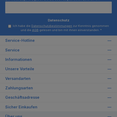
Datenschutz
Ich habe die
Datenschutzbestimmungen
zur Kenntnis genommen
und die
AGB
gelesen und bin mit ihnen einverstanden.
*
Service-Hotline
Service
Informationen
Unsere Vorteile
Versandarten
Zahlungsarten
Geschäftsadresse
Sicher Einkaufen
Über uns