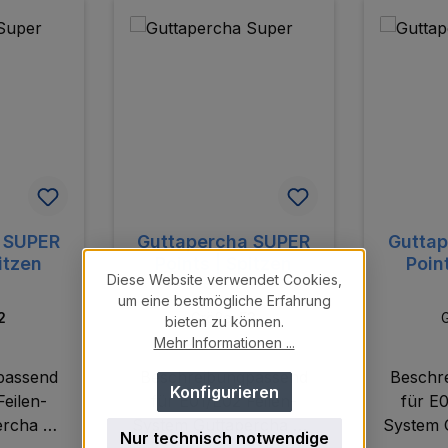
 SUPER
Guttapercha SUPER
Gutta
itzen
Points | Spitzen
Poin
Diese Website verwendet Cookies,
um eine bestmögliche Erfahrung
2
Größe:
F3
bieten zu können.
Mehr Informationen ...
passend
Beschreibungpassend
Beschr
Konfigurieren
Feilen-
für E01/E02 Feilen-
für E0
rcha mit
System Guttapercha mit
System 
Nur technisch notwendige