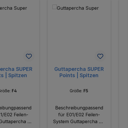
percha SUPER
Guttapercha SUPER
P
ts | Spitzen
Points | Spitzen
Größe:
F4
Größe:
F5
eibungpassend
Beschreibungpassend
1/E02 Feilen-
für E01/E02 Feilen-
Guttapercha mit
System Guttapercha mit