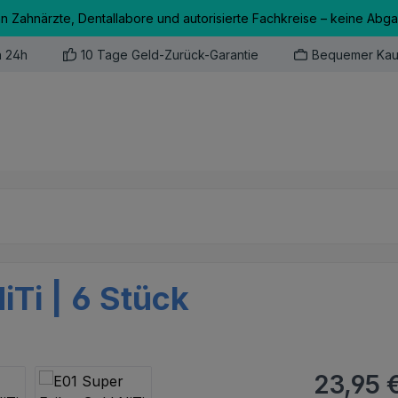
an Zahnärzte, Dentallabore und autorisierte Fachkreise – keine Abg
n 24h
10 Tage Geld-Zurück-Garantie
Bequemer Kau
iTi | 6 Stück
Regulärer Pr
23,95 