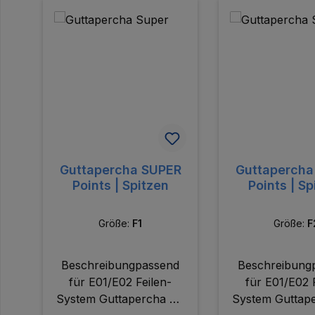
Produktgalerie überspringen
Guttapercha SUPER
Guttapercha
Points | Spitzen
Points | Sp
Größe:
F1
Größe:
F
Beschreibungpassend
Beschreibung
für E01/E02 Feilen-
für E01/E02 
System Guttapercha mit
System Guttape