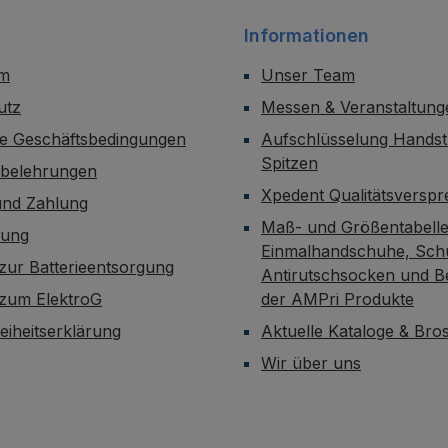
Informationen
um
Unser Team
utz
Messen & Veranstaltung
ne Geschäftsbedingungen
Aufschlüsselung Handst
Spitzen
sbelehrungen
Xpedent Qualitätsversp
und Zahlung
Maß- und Größentabelle
dung
Einmalhandschuhe, Sch
zur Batterieentsorgung
Antirutschsocken und B
 zum ElektroG
der AMPri Produkte
reiheitserklärung
Aktuelle Kataloge & Br
Wir über uns