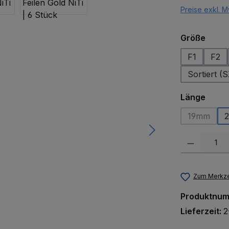
Preise exkl. M
ausw
Größe
F1
F2
Sortiert (
ausw
Länge
19mm
(Diese Op
Produkt Anzah
Zum Merkze
Produktnu
Lieferzeit:
2