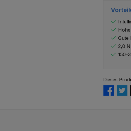
Vorteil
Intel
Hohe 
Gute F
2,0 N
150–3
Dieses Prod