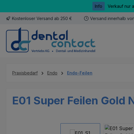
Info
Verkauf nur 
m Hauptinhalt springen
Zur Suche springen
Zur Hauptnavigation springen
Kostenloser Versand ab 250 €
Versand innerhalb vo
Praxisbedarf
Endo
Endo-Feilen
E01 Super Feilen Gold N
Bildergalerie überspringen