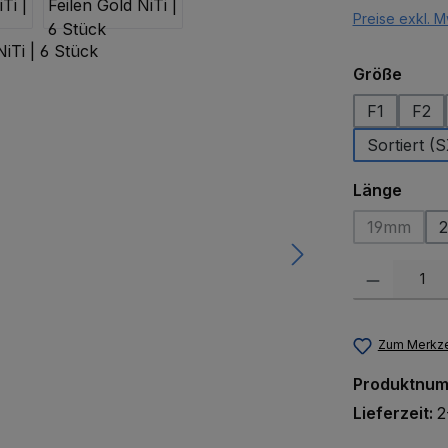
Preise exkl. M
ausw
Größe
F1
F2
Sortiert (
ausw
Länge
19mm
(Diese Op
Produkt Anzah
Zum Merkze
Produktnu
Lieferzeit:
2