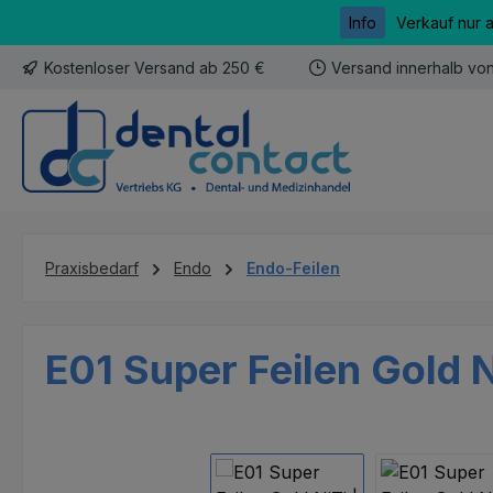
Info
Verkauf nur 
m Hauptinhalt springen
Zur Suche springen
Zur Hauptnavigation springen
Kostenloser Versand ab 250 €
Versand innerhalb vo
Praxisbedarf
Endo
Endo-Feilen
E01 Super Feilen Gold N
Bildergalerie überspringen