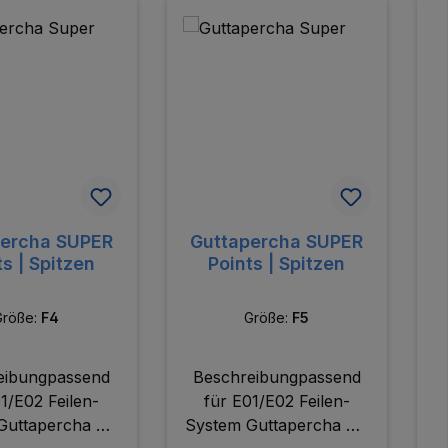
percha SUPER
Guttapercha SUPER
P
ts | Spitzen
Points | Spitzen
Größe:
F4
Größe:
F5
eibungpassend
Beschreibungpassend
1/E02 Feilen-
für E01/E02 Feilen-
Guttapercha mit
System Guttapercha mit