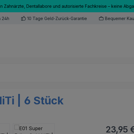
an Zahnärzte, Dentallabore und autorisierte Fachkreise – keine Abg
n 24h
10 Tage Geld-Zurück-Garantie
Bequemer Kau
iTi | 6 Stück
Regulärer Pr
23,95 