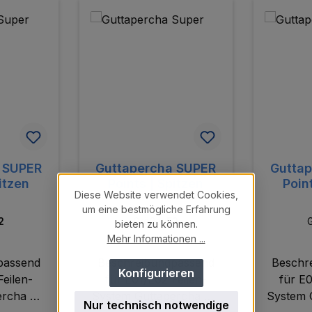
 SUPER
Guttapercha SUPER
Gutta
itzen
Points | Spitzen
Poin
Diese Website verwendet Cookies,
um eine bestmögliche Erfahrung
2
Größe:
F3
bieten zu können.
Mehr Informationen ...
passend
Beschreibungpassend
Beschr
Konfigurieren
Feilen-
für E01/E02 Feilen-
für E0
rcha mit
System Guttapercha mit
System 
Nur technisch notwendige