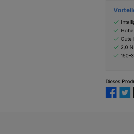
Vorteil
Intel
Hohe 
Gute F
2,0 N
150–3
Dieses Prod