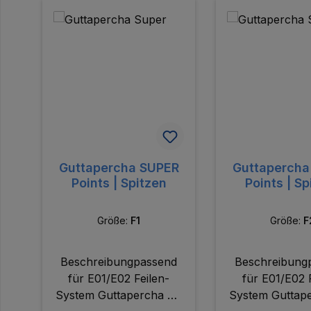
Produktgalerie überspringen
Guttapercha SUPER
Guttapercha
Points | Spitzen
Points | Sp
Größe:
F1
Größe:
F
Beschreibungpassend
Beschreibung
für E01/E02 Feilen-
für E01/E02 
System Guttapercha mit
System Guttape