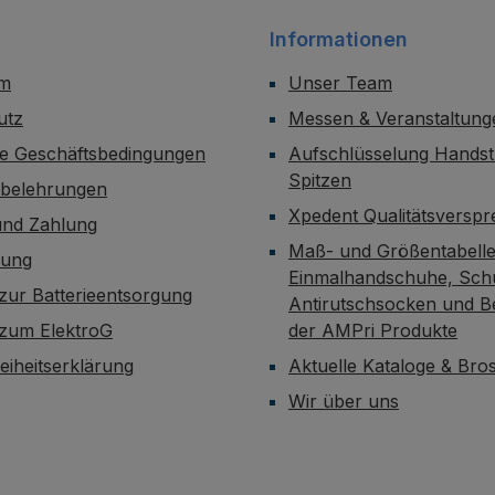
Informationen
um
Unser Team
utz
Messen & Veranstaltung
ne Geschäftsbedingungen
Aufschlüsselung Handst
Spitzen
sbelehrungen
Xpedent Qualitätsversp
und Zahlung
Maß- und Größentabelle
dung
Einmalhandschuhe, Sch
zur Batterieentsorgung
Antirutschsocken und B
 zum ElektroG
der AMPri Produkte
reiheitserklärung
Aktuelle Kataloge & Br
Wir über uns