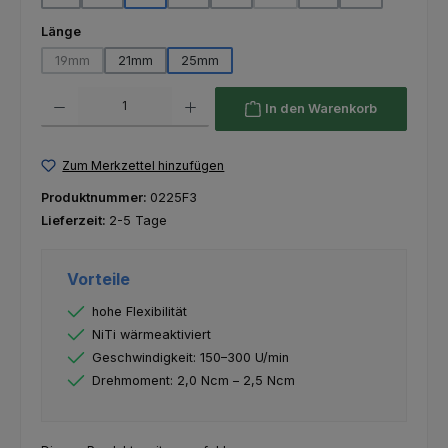
(Diese Option ist zurzeit nicht 
auswählen
Länge
19mm
21mm
25mm
(Diese Option ist zurzeit nicht verfügbar.)
Produkt Anzahl: Gib den gewünschten Wert ein oder benutze die Schaltfl
In den Warenkorb
Zum Merkzettel hinzufügen
Produktnummer:
0225F3
Lieferzeit:
2-5 Tage
Vorteile
hohe Flexibilität
NiTi wärmeaktiviert
Geschwindigkeit: 150–300 U/min
Drehmoment: 2,0 Ncm – 2,5 Ncm