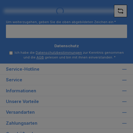
*
Loading...
Um weiterzugehen, geben Sie die oben abgebildeten Zeichen ein
*
Datenschutz
Ich habe die
Datenschutzbestimmungen
zur Kenntnis genommen
und die
AGB
gelesen und bin mit ihnen einverstanden.
*
Service-Hotline
Service
Informationen
Unsere Vorteile
Versandarten
Zahlungsarten