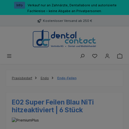
Zum Hauptinhalt springen
Info
Verkauf nur an Zahnärzte, Dentallabore und autorisierte
Fachkreise – keine Abgabe an Privatpersonen.
Kostenloser Versand ab 250 €
Du hast 0 Produk
Praxisbedarf
Endo
Endo-Feilen
E02 Super Feilen Blau NiTi
hitzeaktiviert | 6 Stück