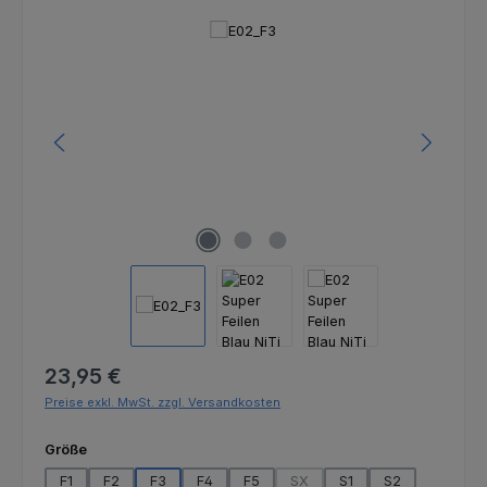
Bildergalerie überspringen
Regulärer Preis:
23,95 €
Preise exkl. MwSt. zzgl. Versandkosten
auswählen
Größe
F1
F2
F3
F4
F5
SX
S1
S2