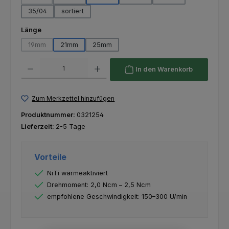
(Diese Option ist zurzeit nicht verfügbar.)
35/04
sortiert
auswählen
Länge
19mm
21mm
25mm
(Diese Option ist zurzeit nicht verfügbar.)
Produkt Anzahl: Gib den gewünschten Wert ein oder benutze die Schaltfl
In den Warenkorb
Zum Merkzettel hinzufügen
Produktnummer:
0321254
Lieferzeit:
2-5 Tage
Vorteile
NiTi wärmeaktiviert
Drehmoment: 2,0 Ncm – 2,5 Ncm
empfohlene Geschwindigkeit: 150–300 U/min