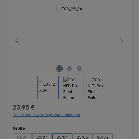
Bildergalerie überspringen
Regulärer Preis:
23,95 €
Preise exkl. MwSt. zzgl. Versandkosten
auswählen
Größe
01/09
20/04
25/04
25/06
30/04