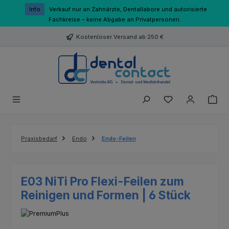
Zum Hauptinhalt springen
Info
Verkauf nur an Zahnärzte, Dentallabore und autorisierte
Fachkreise – keine Abgabe an Privatpersonen.
Kostenloser Versand ab 250 €
Du hast 0 Produk
Praxisbedarf
Endo
Endo-Feilen
E03 NiTi Pro Flexi-Feilen zum
Reinigen und Formen | 6 Stück