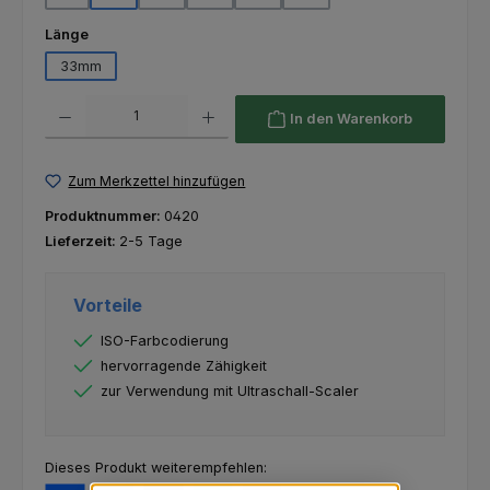
auswählen
Länge
33mm
Produkt Anzahl: Gib den gewünschten Wert ein oder benutze die Schaltfl
In den Warenkorb
Zum Merkzettel hinzufügen
Produktnummer:
0420
Lieferzeit:
2-5 Tage
Vorteile
ISO-Farbcodierung
hervorragende Zähigkeit
zur Verwendung mit Ultraschall-Scaler
Dieses Produkt weiterempfehlen: