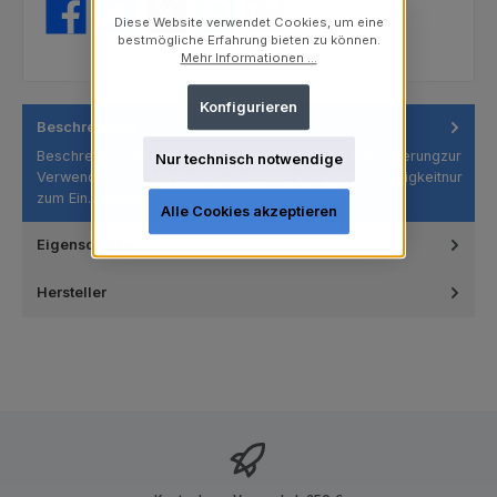
Diese Website verwendet Cookies, um eine
bestmögliche Erfahrung bieten zu können.
Mehr Informationen ...
Konfigurieren
Beschreibung
Beschreibung33 mm langNiTi-LegierungISO-Farbcodierungzur
Nur technisch notwendige
Verwendung mit Ultraschall-Scalerhervorragende Zähigkeitnur
zum Ein…
Mehr
Alle Cookies akzeptieren
Eigenschaften
Hersteller