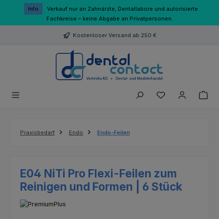
Zum Hauptinhalt springen
Info
Verkauf nur an Zahnärzte, Dentallabore und autorisierte
Fachkreise – keine Abgabe an Privatpersonen.
Kostenloser Versand ab 250 €
Du hast 0 Produk
Praxisbedarf
Endo
Endo-Feilen
E04 NiTi Pro Flexi-Feilen zum
Reinigen und Formen | 6 Stück