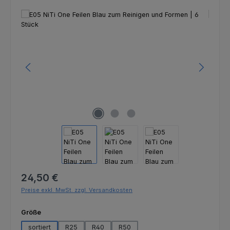
Bildergalerie überspringen
Regulärer Preis:
24,50 €
Preise exkl. MwSt. zzgl. Versandkosten
auswählen
Größe
sortiert
R25
R40
R50