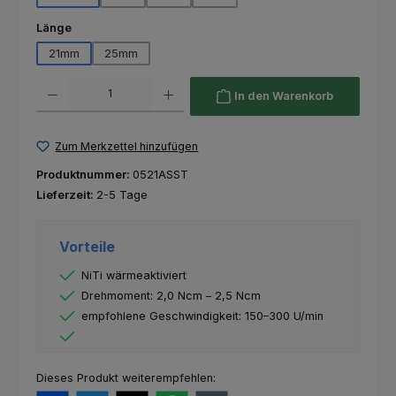
auswählen
Länge
21mm
25mm
Produkt Anzahl: Gib den gewünschten Wert ein oder benutze die Schaltfl
In den Warenkorb
Zum Merkzettel hinzufügen
Produktnummer:
0521ASST
Lieferzeit:
2-5 Tage
Vorteile
NiTi wärmeaktiviert
Drehmoment: 2,0 Ncm – 2,5 Ncm
empfohlene Geschwindigkeit: 150–300 U/min
Dieses Produkt weiterempfehlen: