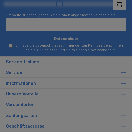
Loading...
Um weiterzugehen, geben Sie die oben abgebildeten Zeichen ein
*
Datenschutz
Ich habe die
Datenschutzbestimmungen
zur Kenntnis genommen
und die
AGB
gelesen und bin mit ihnen einverstanden.
*
Service-Hotline
Service
Informationen
Unsere Vorteile
Versandarten
Zahlungsarten
Geschäftsadresse