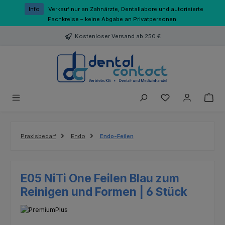
Zum Hauptinhalt springen
Info
Verkauf nur an Zahnärzte, Dentallabore und autorisierte
Fachkreise – keine Abgabe an Privatpersonen.
Kostenloser Versand ab 250 €
Du hast 0 Produk
Praxisbedarf
Endo
Endo-Feilen
E05 NiTi One Feilen Blau zum
Reinigen und Formen | 6 Stück