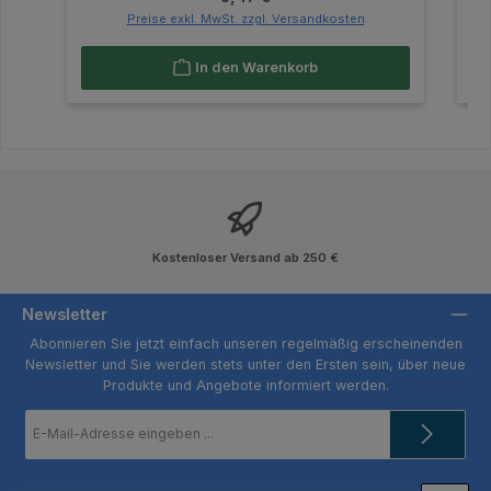
Preise exkl. MwSt. zzgl. Versandkosten
In den Warenkorb
Kostenloser Versand ab 250 €
Newsletter
Abonnieren Sie jetzt einfach unseren regelmäßig erscheinenden
Newsletter und Sie werden stets unter den Ersten sein, über neue
Produkte und Angebote informiert werden.
E-
Mail-
Adresse
*