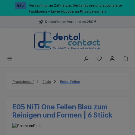
Zum Hauptinhalt springen
Info
Verkauf nur an Zahnärzte, Dentallabore und autorisierte
Fachkreise – keine Abgabe an Privatpersonen.
Kostenloser Versand ab 250 €
Du hast 0 Produk
Praxisbedarf
Endo
Endo-Feilen
E05 NiTi One Feilen Blau zum
Reinigen und Formen | 6 Stück