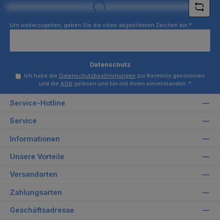
Loading...
Um weiterzugehen, geben Sie die oben abgebildeten Zeichen ein
*
Datenschutz
Ich habe die
Datenschutzbestimmungen
zur Kenntnis genommen
und die
AGB
gelesen und bin mit ihnen einverstanden.
*
Service-Hotline
Service
Informationen
Unsere Vorteile
Versandarten
Zahlungsarten
Geschäftsadresse