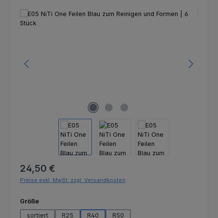
Bildergalerie überspringen
Regulärer Preis:
24,50 €
Preise exkl. MwSt. zzgl. Versandkosten
auswählen
Größe
sortiert
R25
R40
R50