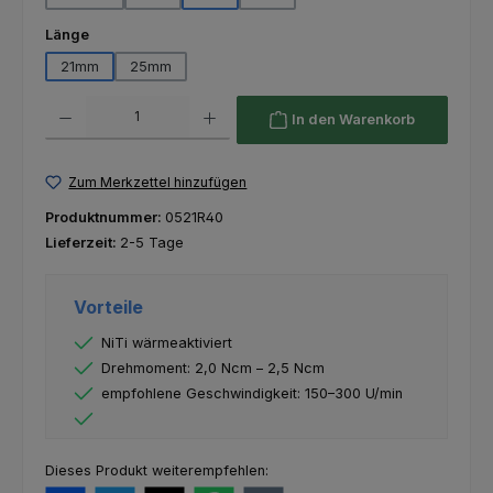
auswählen
Länge
21mm
25mm
Produkt Anzahl: Gib den gewünschten Wert ein oder benutze die Schaltfl
In den Warenkorb
Zum Merkzettel hinzufügen
Produktnummer:
0521R40
Lieferzeit:
2-5 Tage
Vorteile
NiTi wärmeaktiviert
Drehmoment: 2,0 Ncm – 2,5 Ncm
empfohlene Geschwindigkeit: 150–300 U/min
Dieses Produkt weiterempfehlen: