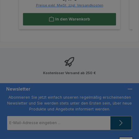
Preise exkl. MwSt. zzgl. Versandkosten
In den Warenkorb
Kostenloser Versand ab 250 €
Newsletter
Abonnieren Sie jetzt einfach unseren regelmäßig erscheinenden
Newsletter und Sie werden stets unter den Ersten sein, über neue
Produkte und Angebote informiert werden.
E-
Mail-
Adresse
*