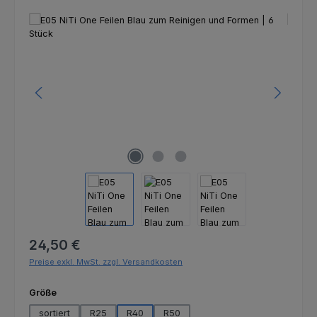
Bildergalerie überspringen
Regulärer Preis:
24,50 €
Preise exkl. MwSt. zzgl. Versandkosten
auswählen
Größe
sortiert
R25
R40
R50