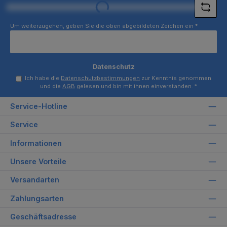
Loading...
Um weiterzugehen, geben Sie die oben abgebildeten Zeichen ein
*
Datenschutz
Ich habe die
Datenschutzbestimmungen
zur Kenntnis genommen
und die
AGB
gelesen und bin mit ihnen einverstanden.
*
Service-Hotline
Service
Informationen
Unsere Vorteile
Versandarten
Zahlungsarten
Geschäftsadresse