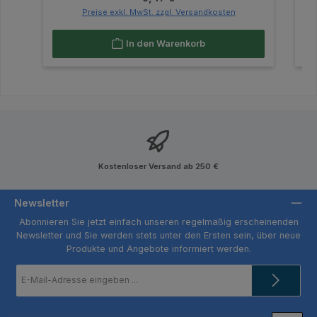
Preise exkl. MwSt. zzgl. Versandkosten
In den Warenkorb
Kostenloser Versand ab 250 €
Newsletter
Abonnieren Sie jetzt einfach unseren regelmäßig erscheinenden
Newsletter und Sie werden stets unter den Ersten sein, über neue
Produkte und Angebote informiert werden.
E-
Mail-
Adresse
*