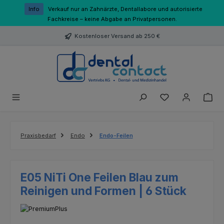
Zum Hauptinhalt springen
Info
Verkauf nur an Zahnärzte, Dentallabore und autorisierte
Fachkreise – keine Abgabe an Privatpersonen.
Kostenloser Versand ab 250 €
Du hast 0 Produk
Praxisbedarf
Endo
Endo-Feilen
E05 NiTi One Feilen Blau zum
Reinigen und Formen | 6 Stück