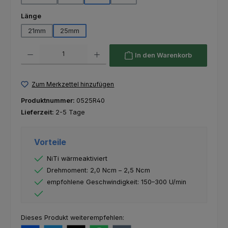
auswählen
Länge
21mm
25mm
Produkt Anzahl: Gib den gewünschten Wert ein oder benutze die Schaltfl
In den Warenkorb
Zum Merkzettel hinzufügen
Produktnummer:
0525R40
Lieferzeit:
2-5 Tage
Vorteile
NiTi wärmeaktiviert
Drehmoment: 2,0 Ncm – 2,5 Ncm
empfohlene Geschwindigkeit: 150–300 U/min
Dieses Produkt weiterempfehlen: