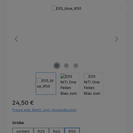
Bildergalerie überspringen
Regulärer Preis:
24,50 €
Preise exkl. MwSt. zzgl. Versandkosten
auswählen
Größe
sortiert
R25
R40
R50