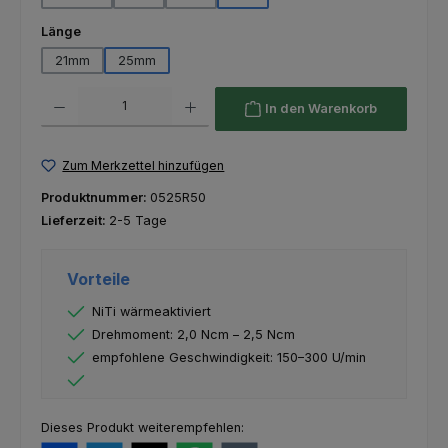
auswählen
Länge
21mm
25mm
Produkt Anzahl: Gib den gewünschten Wert ein oder benutze die Schaltfl
In den Warenkorb
Zum Merkzettel hinzufügen
Produktnummer:
0525R50
Lieferzeit:
2-5 Tage
Vorteile
NiTi wärmeaktiviert
Drehmoment: 2,0 Ncm – 2,5 Ncm
empfohlene Geschwindigkeit: 150–300 U/min
Dieses Produkt weiterempfehlen: