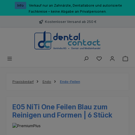
Zum Hauptinhalt springen
Info
Verkauf nur an Zahnärzte, Dentallabore und autorisierte
Fachkreise – keine Abgabe an Privatpersonen.
Kostenloser Versand ab 250 €
Du hast 0 Produk
Praxisbedarf
Endo
Endo-Feilen
E05 NiTi One Feilen Blau zum
Reinigen und Formen | 6 Stück