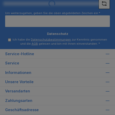
Loading...
Um weiterzugehen, geben Sie die oben abgebildeten Zeichen ein
*
Datenschutz
Ich habe die
Datenschutzbestimmungen
zur Kenntnis genommen
und die
AGB
gelesen und bin mit ihnen einverstanden.
*
Service-Hotline
Service
Informationen
Unsere Vorteile
Versandarten
Zahlungsarten
Geschäftsadresse