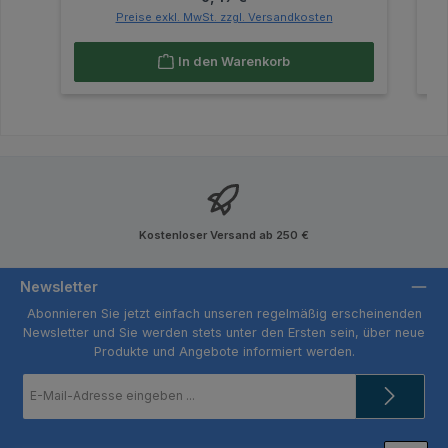
Preise exkl. MwSt. zzgl. Versandkosten
In den Warenkorb
Kostenloser Versand ab 250 €
Newsletter
Abonnieren Sie jetzt einfach unseren regelmäßig erscheinenden
Newsletter und Sie werden stets unter den Ersten sein, über neue
Produkte und Angebote informiert werden.
E-
Mail-
Adresse
*