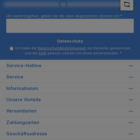
Loading...
Um weiterzugehen, geben Sie die oben abgebildeten Zeichen ein
*
Datenschutz
Ich habe die
Datenschutzbestimmungen
zur Kenntnis genommen
und die
AGB
gelesen und bin mit ihnen einverstanden.
*
Service-Hotline
Service
Informationen
Unsere Vorteile
Versandarten
Zahlungsarten
Geschäftsadresse