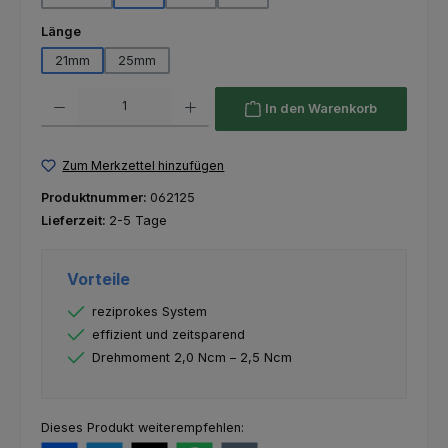
auswählen
Länge
21mm
25mm
Produkt Anzahl: Gib den gewünschten Wert ein oder benutze die Schaltfl
In den Warenkorb
Zum Merkzettel hinzufügen
Produktnummer:
062125
Lieferzeit:
2-5 Tage
Vorteile
reziprokes System
effizient und zeitsparend
Drehmoment 2,0 Ncm – 2,5 Ncm
Dieses Produkt weiterempfehlen: