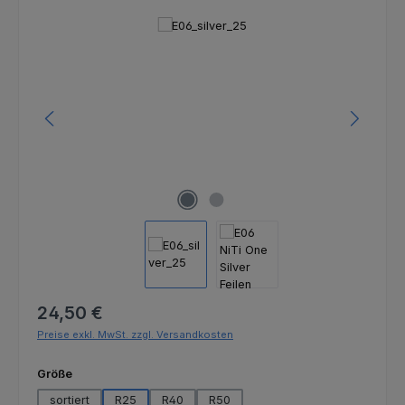
Bildergalerie überspringen
Regulärer Preis:
24,50 €
Preise exkl. MwSt. zzgl. Versandkosten
auswählen
Größe
sortiert
R25
R40
R50