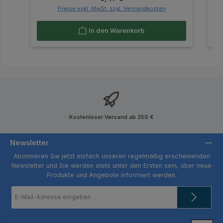
Preise exkl. MwSt. zzgl. Versandkosten
In den Warenkorb
Kostenloser Versand ab 250 €
Newsletter
Abonnieren Sie jetzt einfach unseren regelmäßig erscheinenden
Newsletter und Sie werden stets unter den Ersten sein, über neue
Produkte und Angebote informiert werden.
E-
Mail-
Adresse
*