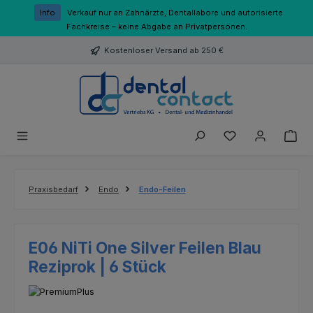
Zum Hauptinhalt springen
Info
Verkauf nur an Zahnärzte, Dentallabore und autorisierte
Fachkreise – keine Abgabe an Privatpersonen.
Kostenloser Versand ab 250 €
Du hast 0 Produk
Praxisbedarf
Endo
Endo-Feilen
E06 NiTi One Silver Feilen Blau
Reziprok | 6 Stück