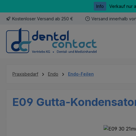
Info
Verkauf nur 
m Hauptinhalt springen
Zur Suche springen
Zur Hauptnavigation springen
Kostenloser Versand ab 250 €
Versand innerhalb vo
Praxisbedarf
Endo
Endo-Feilen
E09 Gutta-Kondensatorf
Bildergalerie überspringen