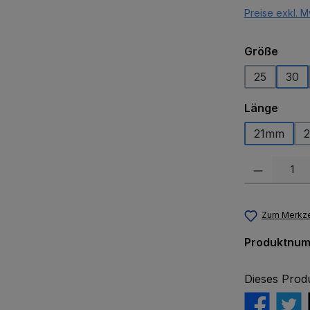
Preise exkl. M
ausw
Größe
25
30
ausw
Länge
21mm
Produkt Anzah
Zum Merkze
Produktnu
Dieses Prod