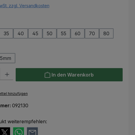
wSt. zzgl. Versandkosten
ählen
35
40
45
50
55
60
70
80
ählen
25mm
l: Gib den gewünschten Wert ein oder benutze die Schaltflächen um
In den Warenkorb
ttel hinzufügen
mmer:
092130
ukt weiterempfehlen: