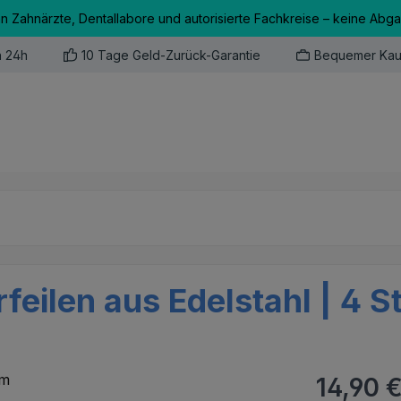
an Zahnärzte, Dentallabore und autorisierte Fachkreise – keine Abg
n 24h
10 Tage Geld-Zurück-Garantie
Bequemer Kau
eilen aus Edelstahl | 4 S
Regulärer Pr
14,90 