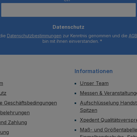
Datenschutz
 die
Datenschutzbestimmungen
zur Kenntnis genommen und die
AG
bin mit ihnen einverstanden.
*
Informationen
um
Unser Team
utz
Messen & Veranstaltung
ne Geschäftsbedingungen
Aufschlüsselung Handst
Spitzen
sbelehrungen
Xpedent Qualitätsversp
und Zahlung
Maß- und Größentabelle
dung
Einmalhandschuhe, Sch