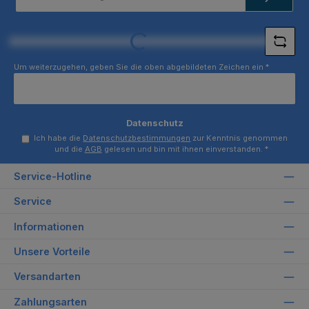
Adresse
*
Loading...
Um weiterzugehen, geben Sie die oben abgebildeten Zeichen ein
*
Datenschutz
Ich habe die
Datenschutzbestimmungen
zur Kenntnis genommen
und die
AGB
gelesen und bin mit ihnen einverstanden.
*
Service-Hotline
Service
Informationen
Unsere Vorteile
Versandarten
Zahlungsarten