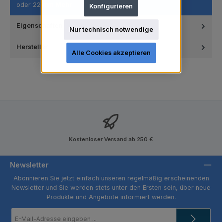
oder 22 mm
Mehr
Konfigurieren
Eigenschaften
Nur technisch notwendige
Hersteller
Alle Cookies akzeptieren
Kostenloser Versand ab 250 €
Newsletter
Abonnieren Sie jetzt einfach unseren regelmäßig erscheinenden
Newsletter und Sie werden stets unter den Ersten sein, über neue
Produkte und Angebote informiert werden.
E-
Mail-