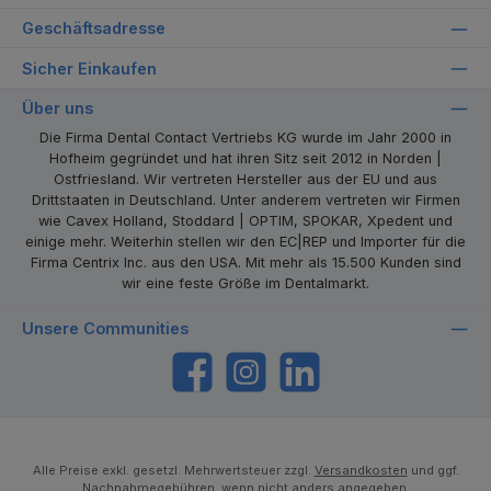
Geschäftsadresse
Sicher Einkaufen
Über uns
Die Firma Dental Contact Vertriebs KG wurde im Jahr 2000 in
Hofheim gegründet und hat ihren Sitz seit 2012 in Norden |
Ostfriesland. Wir vertreten Hersteller aus der EU und aus
Drittstaaten in Deutschland. Unter anderem vertreten wir Firmen
wie Cavex Holland, Stoddard | OPTIM, SPOKAR, Xpedent und
einige mehr. Weiterhin stellen wir den EC|REP und Importer für die
Firma Centrix Inc. aus den USA. Mit mehr als 15.500 Kunden sind
wir eine feste Größe im Dentalmarkt.
Unsere Communities
https://www.facebook.com/dentalcontact
Instagram
LinkedIn
Alle Preise exkl. gesetzl. Mehrwertsteuer zzgl.
Versandkosten
und ggf.
Nachnahmegebühren, wenn nicht anders angegeben.