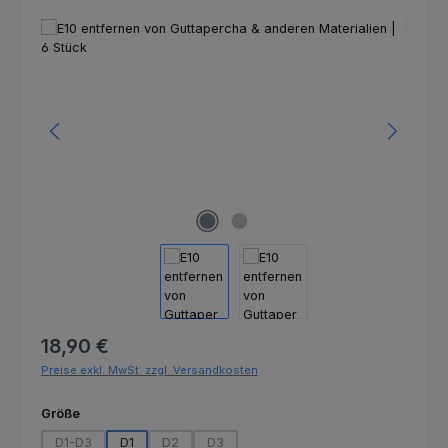
Bildergalerie überspringen
Regulärer Preis:
18,90 €
Preise exkl. MwSt. zzgl. Versandkosten
auswählen
Größe
D1-D3
D1
D2
D3