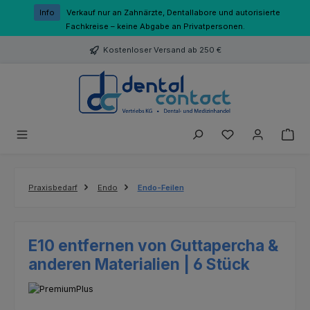
Zum Hauptinhalt springen
Info
Verkauf nur an Zahnärzte, Dentallabore und autorisierte
Fachkreise – keine Abgabe an Privatpersonen.
Kostenloser Versand ab 250 €
Du hast 0 Produk
Praxisbedarf
Endo
Endo-Feilen
E10 entfernen von Guttapercha &
anderen Materialien | 6 Stück