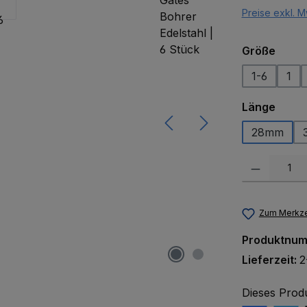
Preise exkl. M
ausw
Größe
1-6
1
ausw
Länge
28mm
Produkt Anzah
Zum Merkze
Produktnu
Lieferzeit:
2
Dieses Prod