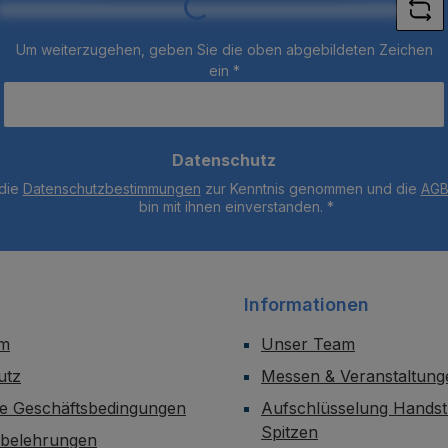
Loading...
Um weiterzugehen, geben Sie die oben abgebildeten Zeichen
ein
*
Datenschutz
 die
Datenschutzbestimmungen
zur Kenntnis genommen und die
AG
bin mit ihnen einverstanden.
*
Informationen
um
Unser Team
utz
Messen & Veranstaltung
ne Geschäftsbedingungen
Aufschlüsselung Handst
Spitzen
sbelehrungen