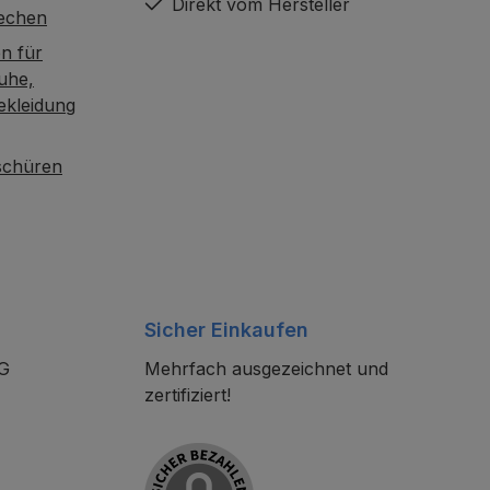
Direkt vom Hersteller
rechen
n für
uhe,
ekleidung
oschüren
Sicher Einkaufen
KG
Mehrfach ausgezeichnet und
zertifiziert!