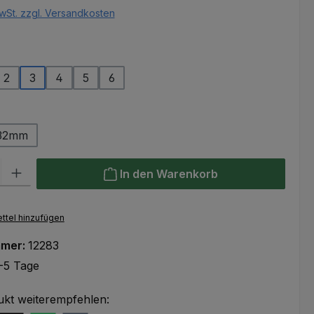
wSt. zzgl. Versandkosten
ählen
2
3
4
5
6
ählen
32mm
l: Gib den gewünschten Wert ein oder benutze die Schaltflächen um
In den Warenkorb
ttel hinzufügen
mmer:
12283
-5 Tage
ukt weiterempfehlen: