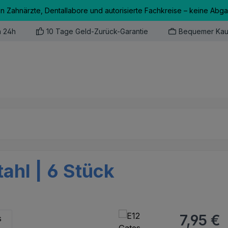
an Zahnärzte, Dentallabore und autorisierte Fachkreise – keine Abg
n 24h
10 Tage Geld-Zurück-Garantie
Bequemer Kau
ahl | 6 Stück
Regulärer Pr
7,95 €