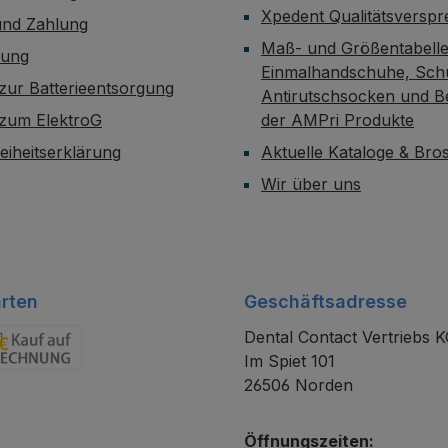
Xpedent Qualitätsversp
und Zahlung
Maß- und Größentabelle
dung
Einmalhandschuhe, Sch
zur Batterieentsorgung
Antirutschsocken und B
 zum ElektroG
der AMPri Produkte
reiheitserklärung
Aktuelle Kataloge & Br
Wir über uns
rten
Geschäftsadresse
Dental Contact Vertriebs 
Im Spiet 101
chnung
26506 Norden
Öffnungszeiten: