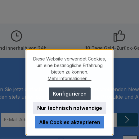
nd innerhalb von 24h
10 Tage Geld-Zurück-Ga
Diese Website verwendet Cookies,
um eine bestmögliche Erfahrung
bieten zu können.
Newsletter
Mehr Informationen ...
 Sie jetzt einfach unseren regelmäßig erscheinenden New
Konfigurieren
den stets unter den Ersten sein, über neue Produkte und 
informiert werden.
Nur technisch notwendige
E-
Alle Cookies akzeptieren
Mail-
Adresse
*