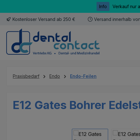
Info
Verkauf nur 
m Hauptinhalt springen
Zur Suche springen
Zur Hauptnavigation springen
Kostenloser Versand ab 250 €
Versand innerhalb vo
Praxisbedarf
Endo
Endo-Feilen
E12 Gates Bohrer Edelst
Bildergalerie überspringen