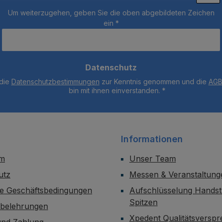
Um weiterzugehen, geben Sie die oben abgebildeten Zeichen
ein
*
Datenschutz
 die
Datenschutzbestimmungen
zur Kenntnis genommen und die
AG
bin mit ihnen einverstanden.
*
Informationen
um
Unser Team
utz
Messen & Veranstaltung
ne Geschäftsbedingungen
Aufschlüsselung Handst
Spitzen
sbelehrungen
Xpedent Qualitätsversp
und Zahlung