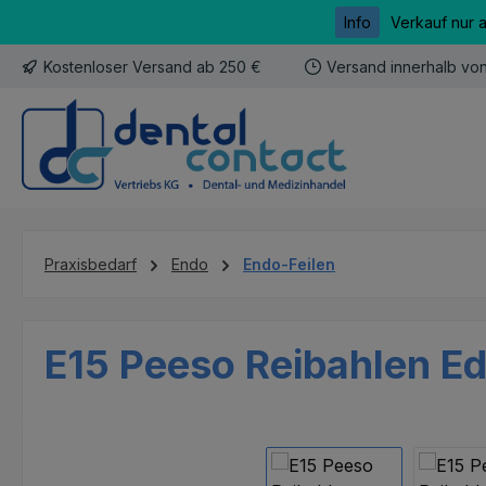
Info
Verkauf nur 
m Hauptinhalt springen
Zur Suche springen
Zur Hauptnavigation springen
Kostenloser Versand ab 250 €
Versand innerhalb vo
Praxisbedarf
Endo
Endo-Feilen
E15 Peeso Reibahlen Ede
Bildergalerie überspringen