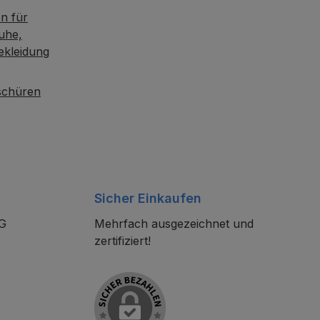
n für
uhe,
ekleidung
oschüren
Sicher Einkaufen
KG
Mehrfach ausgezeichnet und
zertifiziert!