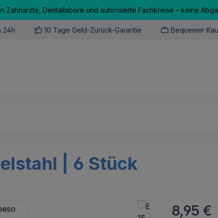
an Zahnärzte, Dentallabore und autorisierte Fachkreise – keine Abg
n 24h
10 Tage Geld-Zurück-Garantie
Bequemer Kau
lstahl | 6 Stück
Regulärer Pr
8,95 €