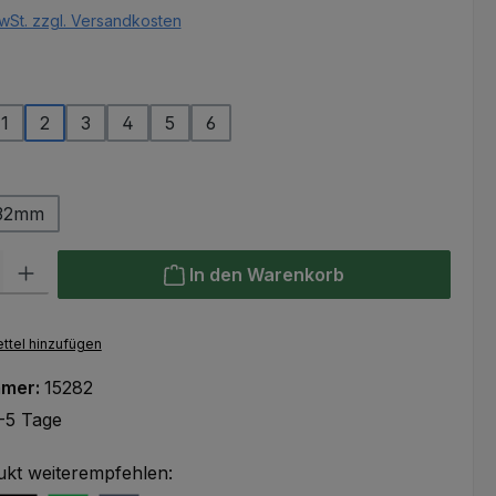
wSt. zzgl. Versandkosten
ählen
1
2
3
4
5
6
ählen
32mm
l: Gib den gewünschten Wert ein oder benutze die Schaltflächen um
In den Warenkorb
ttel hinzufügen
mmer:
15282
-5 Tage
ukt weiterempfehlen: