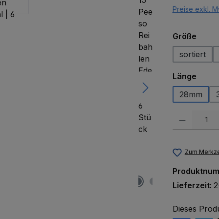
Preise exkl. M
ausw
Größe
sortiert
ausw
Länge
28mm
Produkt Anzah
Zum Merkze
Produktnu
Lieferzeit:
2
Dieses Prod