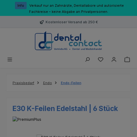
Zum Hauptinhalt springen
Info
Verkauf nur an Zahnärzte, Dentallabore und autorisierte
Fachkreise – keine Abgabe an Privatpersonen.
Kostenloser Versand ab 250 €
Du hast 0 Produk
Praxisbedarf
Endo
Endo-Feilen
E30 K-Feilen Edelstahl | 6 Stück