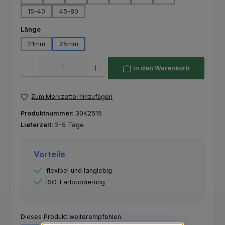
15-40
45-80
auswählen
Länge
21mm
25mm
Produkt Anzahl: Gib den gewünschten Wert ein oder benutze die Schaltfl
In den Warenkorb
Zum Merkzettel hinzufügen
Produktnummer:
30K2515
Lieferzeit:
2-5 Tage
Vorteile
flexibel und langlebig
ISO-Farbcodierung
Dieses Produkt weiterempfehlen: