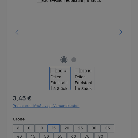
Bildergalerie überspringen
Regulärer Preis:
3,45 €
Preise exkl. MwSt. zzgl. Versandkosten
auswählen
Größe
6
8
10
15
20
25
30
35
40
45
50
55
60
70
80