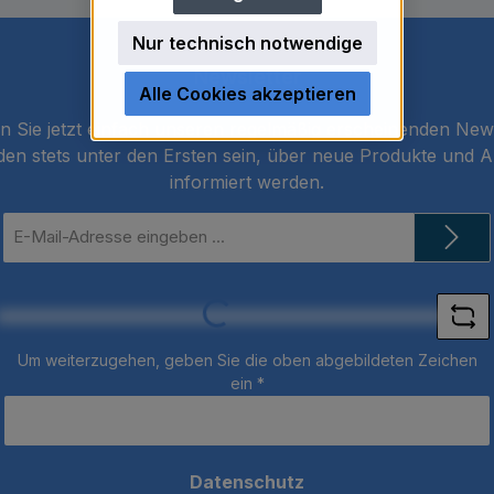
Nur technisch notwendige
Newsletter
Alle Cookies akzeptieren
 Sie jetzt einfach unseren regelmäßig erscheinenden New
den stets unter den Ersten sein, über neue Produkte und 
informiert werden.
E-
Mail-
Adresse
*
Loading...
Um weiterzugehen, geben Sie die oben abgebildeten Zeichen
ein
*
Datenschutz