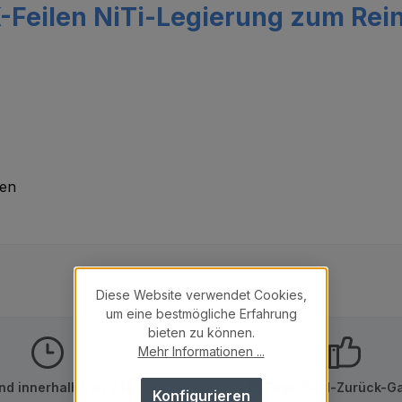
-Feilen NiTi-Legierung zum Rein
den
Diese Website verwendet Cookies,
um eine bestmögliche Erfahrung
bieten zu können.
Mehr Informationen ...
nd innerhalb von 24h
10 Tage Geld-Zurück-Ga
Konfigurieren