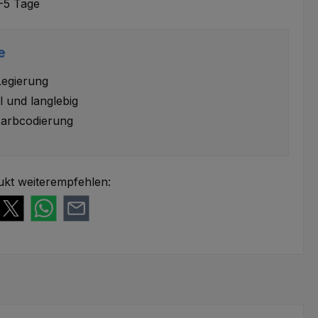
-5 Tage
e
Legierung
l und langlebig
arbcodierung
ukt weiterempfehlen: