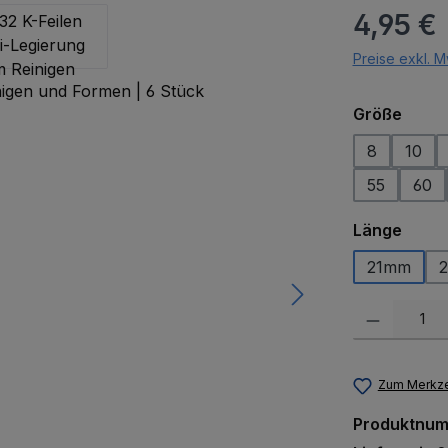
Regulärer Pr
4,95 €
Preise exkl. M
ausw
Größe
8
10
55
60
ausw
Länge
21mm
Produkt Anzah
Zum Merkze
Produktnu