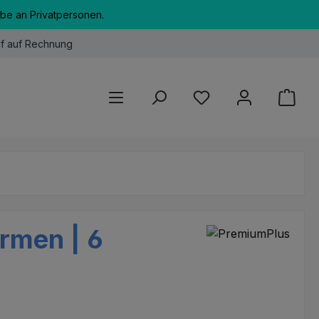
abe an Privatpersonen.
f auf Rechnung
Du hast 0 Produkte au
rmen | 6