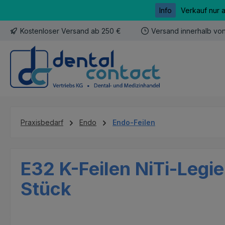
Info
Verkauf nur 
m Hauptinhalt springen
Zur Suche springen
Zur Hauptnavigation springen
Kostenloser Versand ab 250 €
Versand innerhalb vo
Praxisbedarf
Endo
Endo-Feilen
E32 K-Feilen NiTi-Legi
Stück