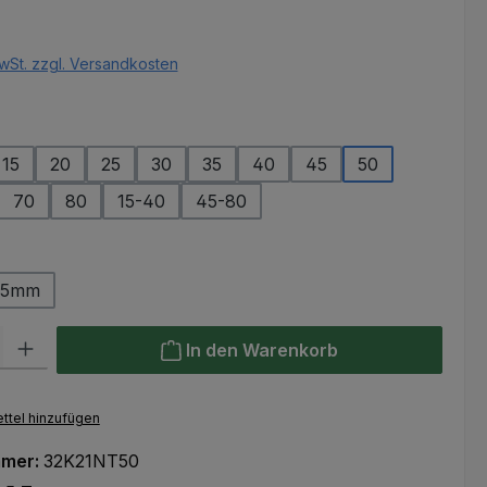
eis:
wSt. zzgl. Versandkosten
ählen
15
20
25
30
35
40
45
50
70
80
15-40
45-80
ählen
25mm
l: Gib den gewünschten Wert ein oder benutze die Schaltflächen um
In den Warenkorb
ttel hinzufügen
mmer:
32K21NT50