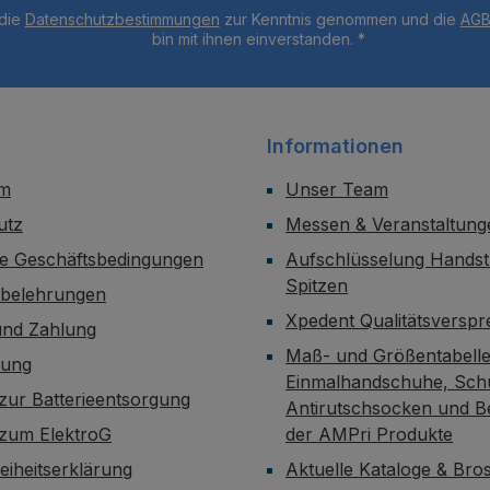
 die
Datenschutzbestimmungen
zur Kenntnis genommen und die
AG
bin mit ihnen einverstanden.
*
Informationen
um
Unser Team
utz
Messen & Veranstaltung
ne Geschäftsbedingungen
Aufschlüsselung Handst
Spitzen
sbelehrungen
Xpedent Qualitätsversp
und Zahlung
Maß- und Größentabelle
dung
Einmalhandschuhe, Sch
zur Batterieentsorgung
Antirutschsocken und B
 zum ElektroG
der AMPri Produkte
reiheitserklärung
Aktuelle Kataloge & Br