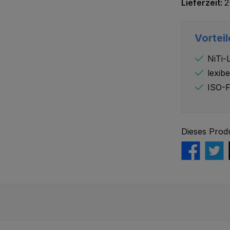
Lieferzeit:
2
Vorteil
NiTi-
lexibe
ISO-F
Dieses Prod