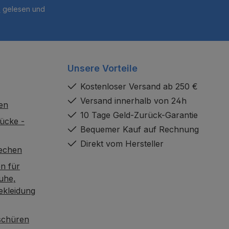
B
gelesen und
Unsere Vorteile
Kostenloser Versand ab 250 €
Versand innerhalb von 24h
en
10 Tage Geld-Zurück-Garantie
ücke -
Bequemer Kauf auf Rechnung
Direkt vom Hersteller
rechen
n für
uhe,
ekleidung
oschüren