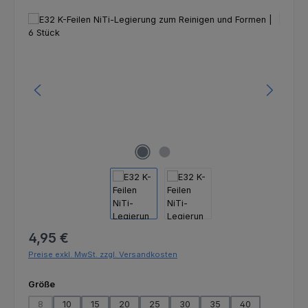
Bildergalerie überspringen
Regulärer Preis:
4,95 €
Preise exkl. MwSt. zzgl. Versandkosten
auswählen
Größe
8
10
15
20
25
30
35
40