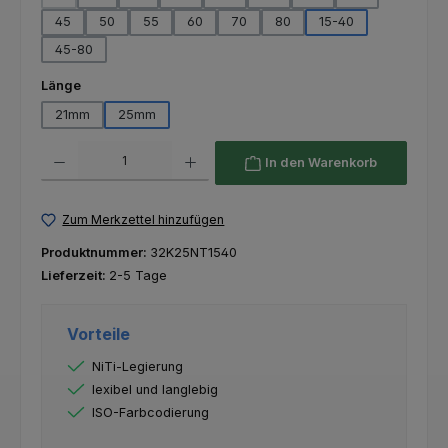
(Diese Option ist zurzeit nicht verfügbar.)
45
50
55
60
70
80
15-40
45-80
auswählen
Länge
21mm
25mm
Produkt Anzahl: Gib den gewünschten Wert ein oder benutze die Schaltfl
In den Warenkorb
Zum Merkzettel hinzufügen
Produktnummer:
32K25NT1540
Lieferzeit:
2-5 Tage
Vorteile
NiTi-Legierung
lexibel und langlebig
ISO-Farbcodierung