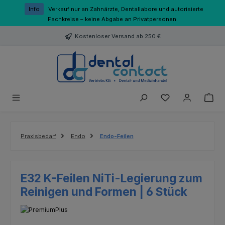
Zum Hauptinhalt springen
Info
Verkauf nur an Zahnärzte, Dentallabore und autorisierte
Fachkreise – keine Abgabe an Privatpersonen.
Kostenloser Versand ab 250 €
Du hast 0 Produk
Praxisbedarf
Endo
Endo-Feilen
E32 K-Feilen NiTi-Legierung zum
Reinigen und Formen | 6 Stück