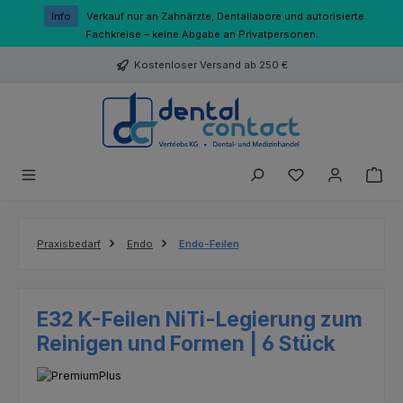
Zum Hauptinhalt springen
Info
Verkauf nur an Zahnärzte, Dentallabore und autorisierte
Fachkreise – keine Abgabe an Privatpersonen.
Kostenloser Versand ab 250 €
Du hast 0 Produk
Praxisbedarf
Endo
Endo-Feilen
E32 K-Feilen NiTi-Legierung zum
Reinigen und Formen | 6 Stück