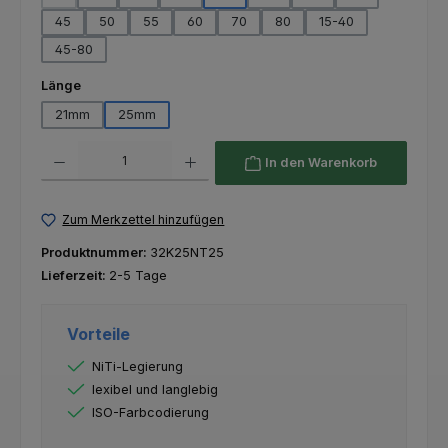
(Diese Option ist zurzeit nicht verfügbar.)
45
50
55
60
70
80
15-40
45-80
auswählen
Länge
21mm
25mm
Produkt Anzahl: Gib den gewünschten Wert ein oder benutze die Schaltfl
In den Warenkorb
Zum Merkzettel hinzufügen
Produktnummer:
32K25NT25
Lieferzeit:
2-5 Tage
Vorteile
NiTi-Legierung
lexibel und langlebig
ISO-Farbcodierung