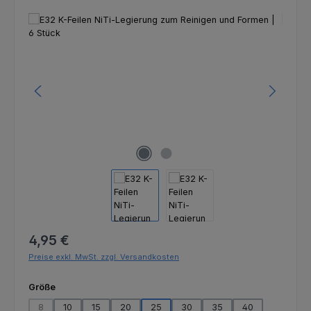
Bildergalerie überspringen
Regulärer Preis:
4,95 €
Preise exkl. MwSt. zzgl. Versandkosten
auswählen
Größe
8
10
15
20
25
30
35
40