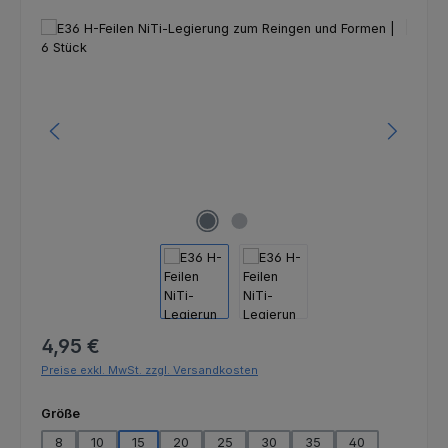
Bildergalerie überspringen
Regulärer Preis:
4,95 €
Preise exkl. MwSt. zzgl. Versandkosten
auswählen
Größe
8
10
15
20
25
30
35
40