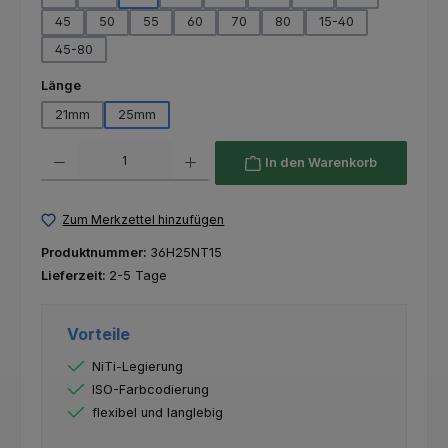
45
50
55
60
70
80
15-40
45-80
auswählen
Länge
21mm
25mm
Produkt Anzahl: Gib den gewünschten Wert ein oder benutze die Schaltfl
In den Warenkorb
Zum Merkzettel hinzufügen
Produktnummer:
36H25NT15
Lieferzeit:
2-5 Tage
Vorteile
NiTi-Legierung
ISO-Farbcodierung
flexibel und langlebig