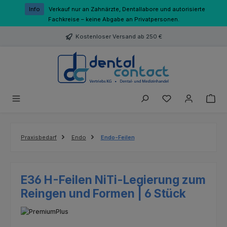
Zum Hauptinhalt springen
Info
Verkauf nur an Zahnärzte, Dentallabore und autorisierte
Fachkreise – keine Abgabe an Privatpersonen.
Kostenloser Versand ab 250 €
Du hast 0 Produk
Praxisbedarf
Endo
Endo-Feilen
E36 H-Feilen NiTi-Legierung zum
Reingen und Formen | 6 Stück