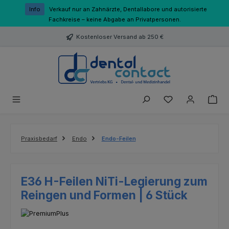
Zum Hauptinhalt springen
Info
Verkauf nur an Zahnärzte, Dentallabore und autorisierte
Fachkreise – keine Abgabe an Privatpersonen.
Kostenloser Versand ab 250 €
Du hast 0 Produk
Praxisbedarf
Endo
Endo-Feilen
E36 H-Feilen NiTi-Legierung zum
Reingen und Formen | 6 Stück