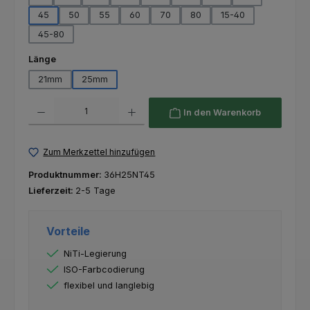
45
50
55
60
70
80
15-40
45-80
auswählen
Länge
21mm
25mm
Produkt Anzahl: Gib den gewünschten Wert ein oder benutze die Schaltfl
In den Warenkorb
Zum Merkzettel hinzufügen
Produktnummer:
36H25NT45
Lieferzeit:
2-5 Tage
Vorteile
NiTi-Legierung
ISO-Farbcodierung
flexibel und langlebig