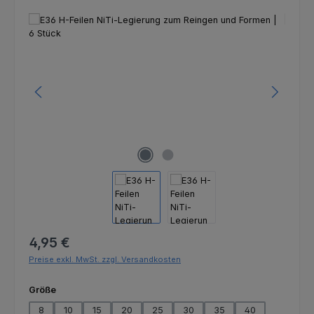
Bildergalerie überspringen
Regulärer Preis:
4,95 €
Preise exkl. MwSt. zzgl. Versandkosten
auswählen
Größe
8
10
15
20
25
30
35
40