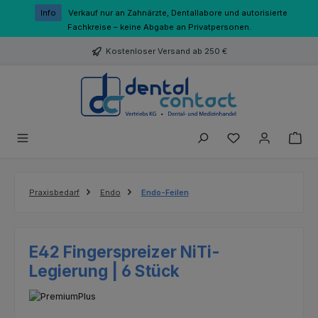
Zum Hauptinhalt springen
Info
Verkauf nur an Zahnärzte, Dentallabore und autorisierte
Fachkreise – keine Abgabe an Privatpersonen.
Kostenloser Versand ab 250 €
Du hast 0 Produk
Praxisbedarf
Endo
Endo-Feilen
E42 Fingerspreizer NiTi-
Legierung | 6 Stück