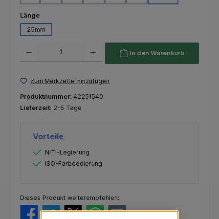
auswählen
Länge
25mm
Produkt Anzahl: Gib den gewünschten Wert ein oder benutze die Schaltfl
In den Warenkorb
Zum Merkzettel hinzufügen
Produktnummer:
42251540
Lieferzeit:
2-5 Tage
Vorteile
NiTi-Legierung
ISO-Farbcodierung
Dieses Produkt weiterempfehlen: