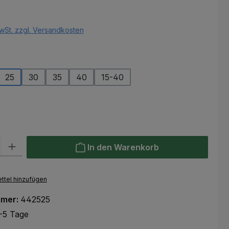
eis:
wSt. zzgl. Versandkosten
ählen
25
30
35
40
15-40
ählen
l: Gib den gewünschten Wert ein oder benutze die Schaltflächen um
In den Warenkorb
ttel hinzufügen
mmer:
442525
-5 Tage