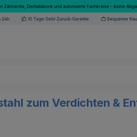
an Zahnärzte, Dentallabore und autorisierte Fachkreise – keine Abg
n 24h
10 Tage Geld-Zurück-Garantie
Bequemer Kau
stahl zum Verdichten & En