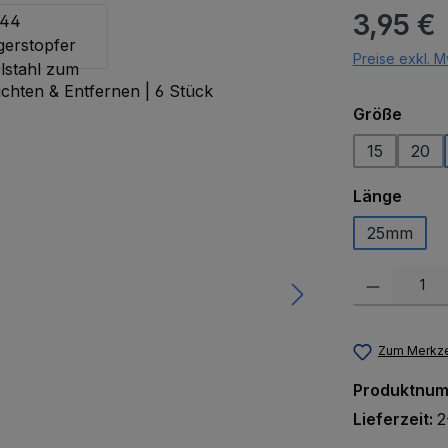
Regulärer Pr
3,95 €
Preise exkl. M
ausw
Größe
15
20
ausw
Länge
25mm
Produkt Anzah
Zum Merkze
Produktnu
Lieferzeit:
2