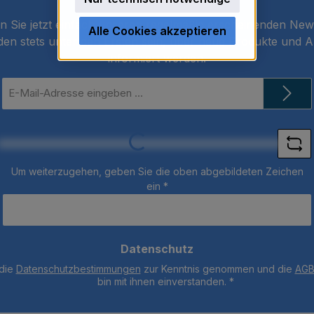
 Sie jetzt einfach unseren regelmäßig erscheinenden New
Alle Cookies akzeptieren
den stets unter den Ersten sein, über neue Produkte und 
informiert werden.
E-
Mail-
Adresse
*
Loading...
Um weiterzugehen, geben Sie die oben abgebildeten Zeichen
ein
*
Datenschutz
 die
Datenschutzbestimmungen
zur Kenntnis genommen und die
AG
bin mit ihnen einverstanden.
*