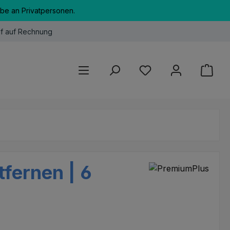
abe an Privatpersonen.
f auf Rechnung
Du hast 0 Produkte au
tfernen | 6