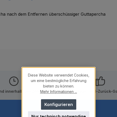
cha nach dem Entfernen überschüssiger Guttapercha
Diese Website verwendet Cookies,
um eine bestmögliche Erfahrung
bieten zu können.
nd innerhalb von 24h
10 Tage Geld-Zurück-Ga
Mehr Informationen ...
Konfigurieren
Newsletter
Nur technisch notwendige