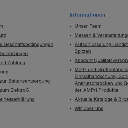
Informationen
um
Unser Team
utz
Messen & Veranstaltung
ne Geschäftsbedingungen
Aufschlüsselung Handst
Spitzen
sbelehrungen
Xpedent Qualitätsversp
und Zahlung
Maß- und Größentabelle
dung
Einmalhandschuhe, Sch
zur Batterieentsorgung
Antirutschsocken und B
 zum ElektroG
der AMPri Produkte
reiheitserklärung
Aktuelle Kataloge & Br
Wir über uns