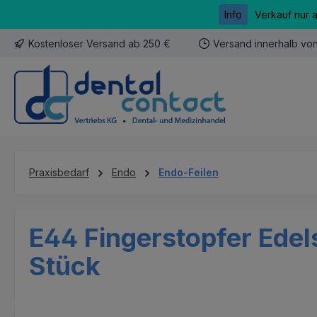
Info
Verkauf nur 
m Hauptinhalt springen
Zur Suche springen
Zur Hauptnavigation springen
Kostenloser Versand ab 250 €
Versand innerhalb vo
Praxisbedarf
Endo
Endo-Feilen
E44 Fingerstopfer Edel
Stück