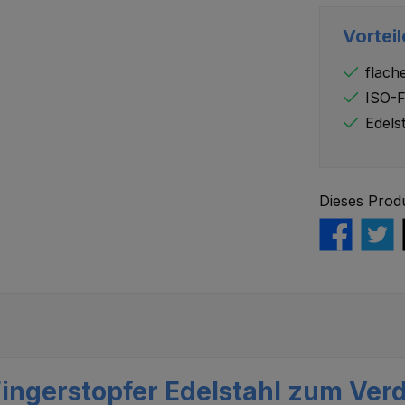
Vorteil
flach
ISO-F
Edels
Dieses Prod
ngerstopfer Edelstahl zum Verdi