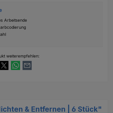
e
es Arbeitsende
arbcodierung
tahl
ukt weiterempfehlen:
chten & Entfernen | 6 Stück"