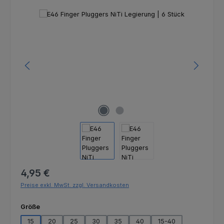
Bildergalerie überspringen
Regulärer Preis:
4,95 €
Preise exkl. MwSt. zzgl. Versandkosten
auswählen
Größe
15
20
25
30
35
40
15-40