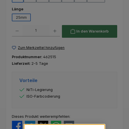
auswählen
Länge
25mm
Produkt Anzahl: Gib den gewünschten Wert ein oder benutze die Schaltfl
In den Warenkorb
Zum Merkzettel hinzufügen
Produktnummer:
462515
Lieferzeit:
2-5 Tage
Vorteile
NiTi-Legierung
ISO-Farbcodierung
Dieses Produkt weiterempfehlen: