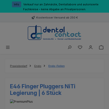
Zum Hauptinhalt springen
Info
Verkauf nur an Zahnärzte, Dentallabore und autorisierte
Fachkreise – keine Abgabe an Privatpersonen.
Kostenloser Versand ab 250 €
Du hast 0 Produk
Praxisbedarf
Endo
Endo-Feilen
E46 Finger Pluggers NiTi
Legierung | 6 Stück