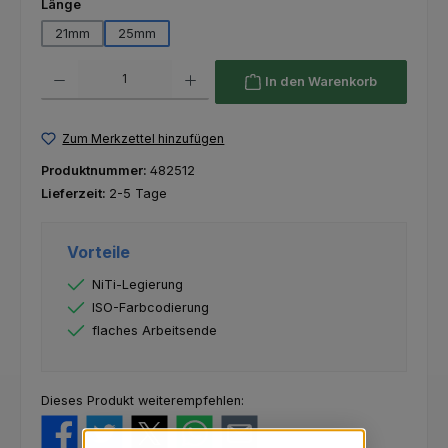
auswählen
Länge
21mm
25mm
Produkt Anzahl: Gib den gewünschten Wert ein oder benutze die Schaltfl
In den Warenkorb
Zum Merkzettel hinzufügen
Produktnummer:
482512
Lieferzeit:
2-5 Tage
Vorteile
NiTi-Legierung
ISO-Farbcodierung
flaches Arbeitsende
Dieses Produkt weiterempfehlen: