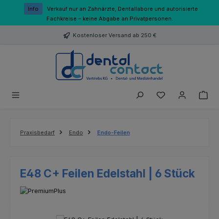
Zum Hauptinhalt springen
Info
Verkauf nur an Zahnärzte, Dentallabore und autorisierte
Fachkreise – keine Abgabe an Privatpersonen.
Kostenloser Versand ab 250 €
Du hast 0 Produk
Praxisbedarf
Endo
Endo-Feilen
E48 C+ Feilen Edelstahl | 6 Stück