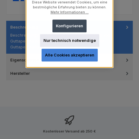
Diese Website verwendet Cookies, um eine
bestmögliche Erfahrung bieten zu können.
Mehr Informationen ...
Konfigurieren
Beschreibung
Beschreibungzum Verschließen oder Verdichten von
Nur technisch notwendige
Guttapercha nach dem Entfernen überschüssiger
Guttaperchaflaches Arbeitsend…
Mehr
Alle Cookies akzeptieren
Eigenschaften
Hersteller
Kostenloser Versand ab 250 €