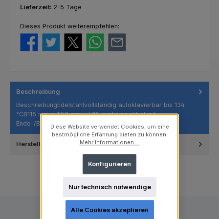
Lieferzeit:
2-5 Tage
Dieses Produkt weiterempfehlen:
Beschreibung
BeschreibungEdelstahlvollständig autoklavierbar bis 134
°CB115 mm x T52 mm x H15 mmkompatibel mit
Endo-/Bohrständern: DC4810…
Mehr
Diese Website verwendet Cookies, um eine
bestmögliche Erfahrung bieten zu können.
Mehr Informationen ...
Hersteller
Konfigurieren
Nur technisch notwendige
Alle Cookies akzeptieren