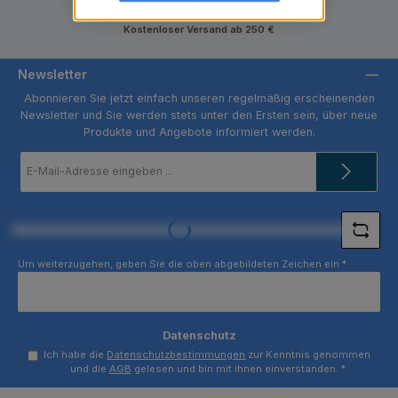
Kostenloser Versand ab 250 €
Newsletter
Abonnieren Sie jetzt einfach unseren regelmäßig erscheinenden
Newsletter und Sie werden stets unter den Ersten sein, über neue
Produkte und Angebote informiert werden.
E-
Mail-
Adresse
*
Loading...
Um weiterzugehen, geben Sie die oben abgebildeten Zeichen ein
*
Datenschutz
Ich habe die
Datenschutzbestimmungen
zur Kenntnis genommen
und die
AGB
gelesen und bin mit ihnen einverstanden.
*