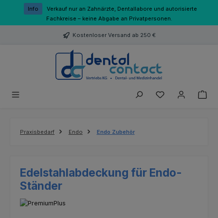
Zum Hauptinhalt springen
Info
Verkauf nur an Zahnärzte, Dentallabore und autorisierte
Fachkreise – keine Abgabe an Privatpersonen.
Kostenloser Versand ab 250 €
Du hast 0 Produk
Praxisbedarf
Endo
Endo Zubehör
Edelstahlabdeckung für Endo-
Ständer