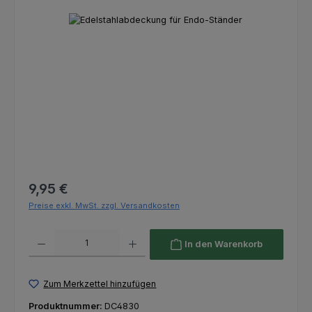
Bildergalerie überspringen
Regulärer Preis:
9,95 €
Preise exkl. MwSt. zzgl. Versandkosten
Produkt Anzahl: Gib den gewünschten Wert ein oder benutze die Schaltfl
In den Warenkorb
Zum Merkzettel hinzufügen
Produktnummer:
DC4830