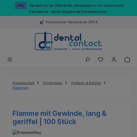
Zum Hauptinhalt springen
Info
Verkauf nur an Zahnärzte, Dentallabore und autorisierte
Fachkreise – keine Abgabe an Privatpersonen.
Kostenloser Versand ab 250 €
Du hast 0 Produk
Praxisbedarf
Prophylaxe
Polierer & Kelche
Flammen
Flamme mit Gewinde, lang &
geriffel | 100 Stück