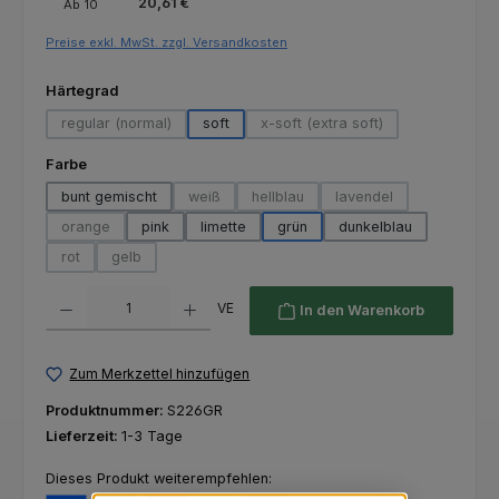
20,61 €
Ab
10
Preise exkl. MwSt. zzgl. Versandkosten
auswählen
Härtegrad
regular (normal)
soft
x-soft (extra soft)
(Diese Option ist zurzeit nicht verfügbar.)
(Diese Option ist zurzeit nich
auswählen
Farbe
bunt gemischt
weiß
hellblau
lavendel
(Diese Option ist zurzeit nicht verfügbar.)
(Diese Option ist zurzeit nicht verfü
(Diese Option ist zurze
orange
pink
limette
grün
dunkelblau
(Diese Option ist zurzeit nicht verfügbar.)
rot
gelb
(Diese Option ist zurzeit nicht verfügbar.)
(Diese Option ist zurzeit nicht verfügbar.)
Produkt Anzahl: Gib den gewünschten Wert ein oder benutze die Schaltfl
VE
In den Warenkorb
Zum Merkzettel hinzufügen
Produktnummer:
S226GR
Lieferzeit:
1-3 Tage
Dieses Produkt weiterempfehlen: