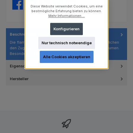
Diese Website verwendet Cookies, um eine
bestmögliche Erfahrung bieten zu können.
Mehr Informationen ...
Konfigurieren
Beschreibung
Die flammenförmigen Polierer sind flexibel und ermöglichen
Nur technisch notwendige
den Zugang zu interproximalen und engen Zwischenräumen.
Besonders…
Mehr
Alle Cookies akzeptieren
Eigenschaften
Hersteller