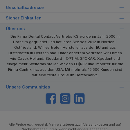
Geschäftsadresse
Sicher Einkaufen
Über uns
Die Firma Dental Contact Vertriebs KG wurde im Jahr 2000 in
Hofheim gegründet und hat ihren Sitz seit 2012 in Norden |
Ostfriesland. Wir vertreten Hersteller aus der EU und aus
Drittstaaten in Deutschland. Unter anderem vertreten wir Firmen
wie Cavex Holland, Stoddard | OPTIM, SPOKAR, Xpedent und
einige mehr. Weiterhin stellen wir den EC|REP und Importer für die
Firma Centrix Inc. aus den USA. Mit mehr als 15.500 Kunden sind
wir eine feste Größe im Dentalmarkt.
Unsere Communities
https://www.facebook.com/dentalcontact
Instagram
LinkedIn
Alle Preise exkl. gesetzl. Mehrwertsteuer zzgl.
Versandkosten
und ggf.
Nachnahmegebühren, wenn nicht anders angegeben.