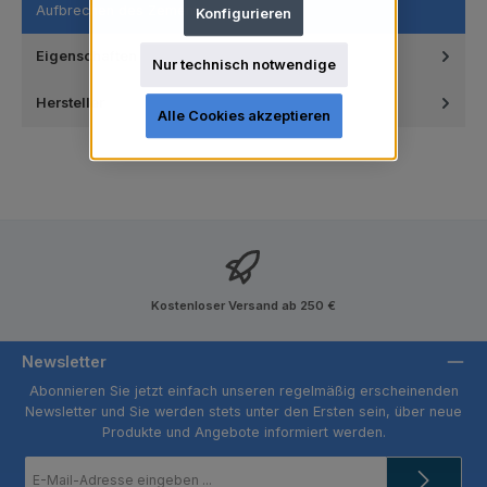
Aufbrechen des Zements.
Konfigurieren
Eigenschaften
Nur technisch notwendige
Hersteller
Alle Cookies akzeptieren
Kostenloser Versand ab 250 €
Newsletter
Abonnieren Sie jetzt einfach unseren regelmäßig erscheinenden
Newsletter und Sie werden stets unter den Ersten sein, über neue
Produkte und Angebote informiert werden.
E-
Mail-