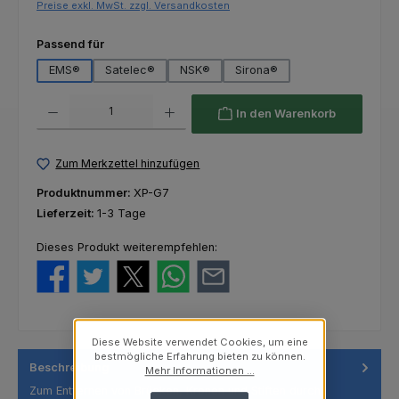
Preise exkl. MwSt. zzgl. Versandkosten
auswählen
Passend für
EMS®
Satelec®
NSK®
Sirona®
Produkt Anzahl: Gib den gewünschten Wert ein oder benutze die Schaltfl
In den Warenkorb
Zum Merkzettel hinzufügen
Produktnummer:
XP-G7
Lieferzeit:
1-3 Tage
Dieses Produkt weiterempfehlen:
Diese Website verwendet Cookies, um eine
bestmögliche Erfahrung bieten zu können.
Beschreibung
Mehr Informationen ...
Zum Entfernen von Brücken, Kronen und Stiften durch