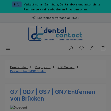
Zum Hauptinhalt springen
Info
Verkauf nur an Zahnärzte, Dentallabore und autorisierte
Fachkreise – keine Abgabe an Privatpersonen.
Kostenloser Versand ab 250 €
Du hast 0 Produk
Praxisbedarf
Prophylaxe
ZEG Spitzen
Passend für EMS® Scaler
G7 | GD7 | GS7 | GN7 Entfernen
von Brücken