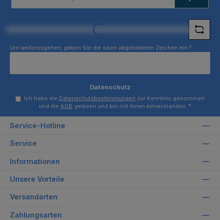
Adresse
*
Loading...
Um weiterzugehen, geben Sie die oben abgebildeten Zeichen ein
*
Datenschutz
Ich habe die
Datenschutzbestimmungen
zur Kenntnis genommen
und die
AGB
gelesen und bin mit ihnen einverstanden.
*
Service-Hotline
Service
Informationen
Unsere Vorteile
Versandarten
Zahlungsarten