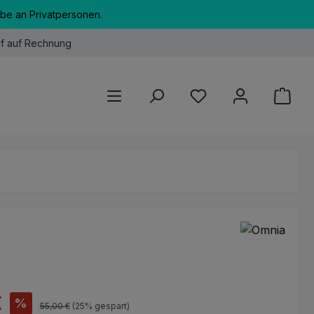
abe an Privatpersonen.
f auf Rechnung
Du hast 0 Produkte au
s:
€
%
Regulärer Preis:
55,00 €
(25% gespart)