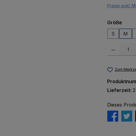
Preise exkl. M
ausw
Größe
S
M
Produkt Anzah
Zum Merkze
Produktnu
Lieferzeit:
2
Dieses Prod