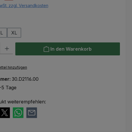
wSt. zzgl. Versandkosten
ählen
L
XL
l: Gib den gewünschten Wert ein oder benutze die Schaltflächen um
In den Warenkorb
ttel hinzufügen
mmer:
30.D2116.00
-5 Tage
ukt weiterempfehlen: