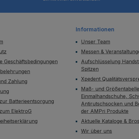
Informationen
um
Unser Team
utz
Messen & Veranstaltung
ne Geschäftsbedingungen
Aufschlüsselung Handst
Spitzen
sbelehrungen
Xpedent Qualitätsversp
und Zahlung
Maß- und Größentabelle
dung
Einmalhandschuhe, Sch
zur Batterieentsorgung
Antirutschsocken und B
 zum ElektroG
der AMPri Produkte
reiheitserklärung
Aktuelle Kataloge & Br
Wir über uns