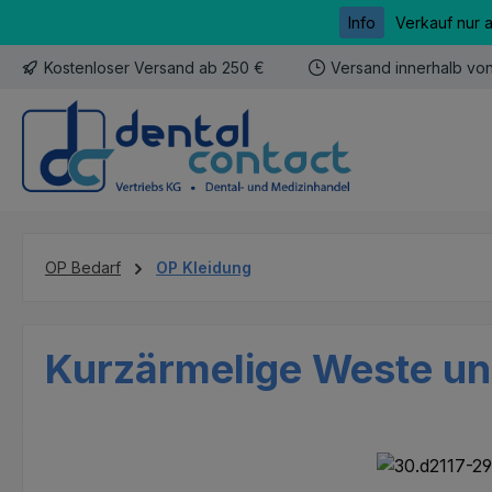
Info
Verkauf nur 
m Hauptinhalt springen
Zur Suche springen
Zur Hauptnavigation springen
Kostenloser Versand ab 250 €
Versand innerhalb vo
OP Bedarf
OP Kleidung
Kurzärmelige Weste u
Bildergalerie überspringen