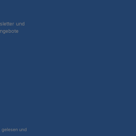
sletter und
Angebote
B
gelesen und