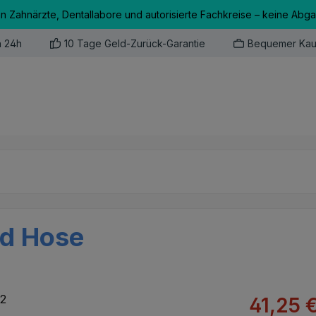
an Zahnärzte, Dentallabore und autorisierte Fachkreise – keine Abg
n 24h
10 Tage Geld-Zurück-Garantie
Bequemer Kau
nd Hose
Verkaufsprei
41,25 