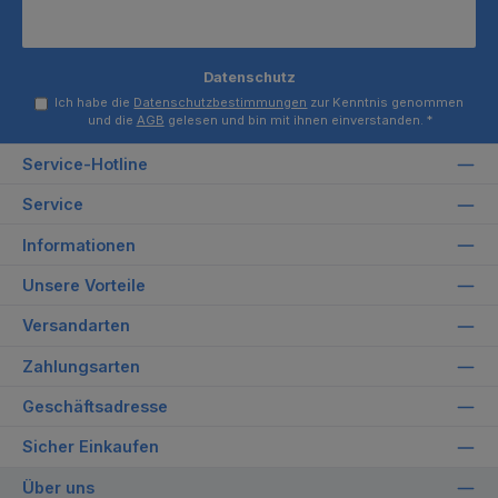
Datenschutz
Ich habe die
Datenschutzbestimmungen
zur Kenntnis genommen
und die
AGB
gelesen und bin mit ihnen einverstanden.
*
Service-Hotline
Service
Informationen
Unsere Vorteile
Versandarten
Zahlungsarten
Geschäftsadresse
Sicher Einkaufen
Über uns