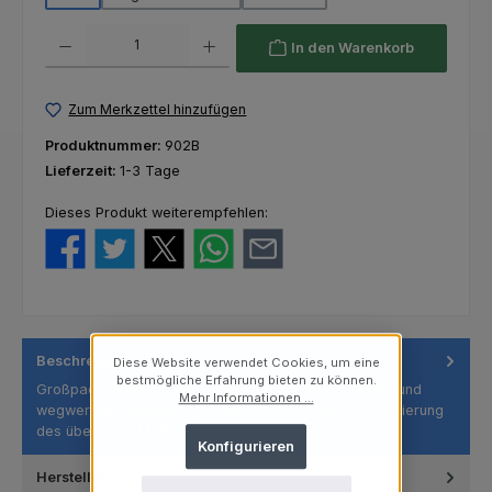
Produkt Anzahl: Gib den gewünschten Wert ein oder benutze die Schaltfl
In den Warenkorb
Zum Merkzettel hinzufügen
Produktnummer:
902B
Lieferzeit:
1-3 Tage
Dieses Produkt weiterempfehlen:
Beschreibung
Diese Website verwendet Cookies, um eine
bestmögliche Erfahrung bieten zu können.
Großpackungen mit Mikroapplikatoren Wirtschaftlich und
Mehr Informationen ...
wegwerfbar, Einsparung von bis zu 80 % durch Reduzierung
des übersch…
Mehr
Konfigurieren
Hersteller