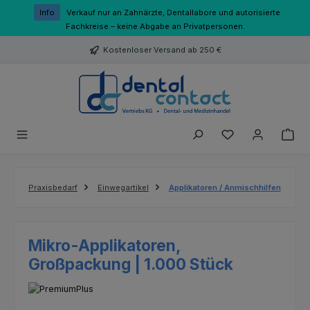
Zum Hauptinhalt springen
Info
Verkauf nur an Zahnärzte, Dentallabore und autorisierte
Fachkreise – keine Abgabe an Privatpersonen.
Kostenloser Versand ab 250 €
Du hast 0 Produk
Praxisbedarf
Einwegartikel
Applikatoren / Anmischhilfen
Mikro-Applikatoren,
Großpackung | 1.000 Stück