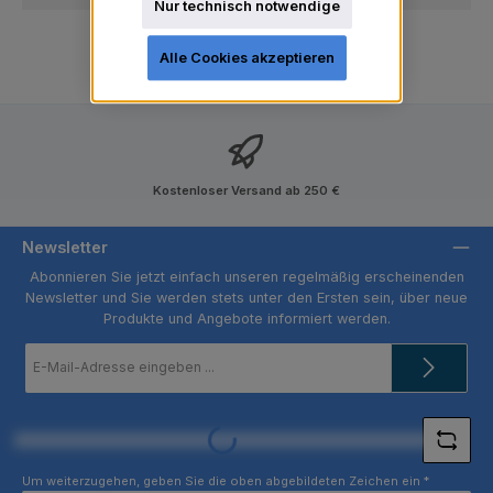
Nur technisch notwendige
Alle Cookies akzeptieren
Kostenloser Versand ab 250 €
Newsletter
Abonnieren Sie jetzt einfach unseren regelmäßig erscheinenden
Newsletter und Sie werden stets unter den Ersten sein, über neue
Produkte und Angebote informiert werden.
E-
Mail-
Adresse
*
Loading...
Um weiterzugehen, geben Sie die oben abgebildeten Zeichen ein
*