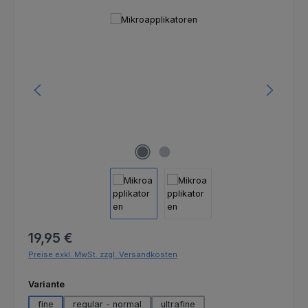
Bildergalerie überspringen
Regulärer Preis:
19,95 €
Preise exkl. MwSt. zzgl. Versandkosten
auswählen
Variante
fine
regular - normal
ultrafine