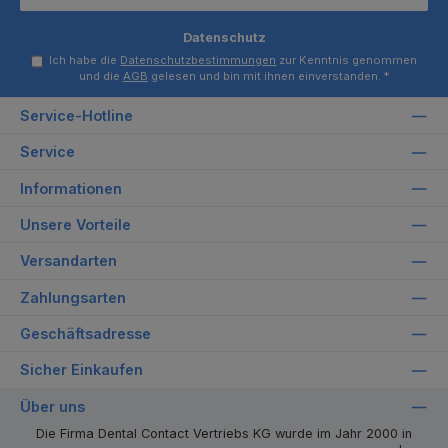
Datenschutz
Ich habe die
Datenschutzbestimmungen
zur Kenntnis genommen
und die
AGB
gelesen und bin mit ihnen einverstanden.
*
Service-Hotline
Service
Informationen
Unsere Vorteile
Versandarten
Zahlungsarten
Geschäftsadresse
Sicher Einkaufen
Über uns
Die Firma Dental Contact Vertriebs KG wurde im Jahr 2000 in