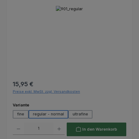
Bildergalerie überspringen
Regulärer Preis:
15,95 €
Preise exkl. MwSt. zzgl. Versandkosten
auswählen
Variante
fine
regular - normal
ultrafine
Produkt Anzahl: Gib den gewünschten Wert ein oder benutze die Schaltfl
In den Warenkorb