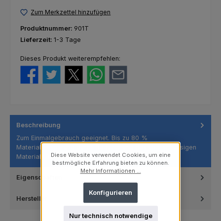
Zum Merkzettel hinzufügen
Produktnummer:
901T
Lieferzeit:
1-3 Tage
Dieses Produkt weiterempfehlen:
Beschreibung
Zum Einmalgebrauch geeignet. Bis zu 80 %
Materialeinsparung durch Reduzierung des überschüssigen
Diese Website verwendet Cookies, um eine
Materials.Beliebig biegbar…
Mehr
bestmögliche Erfahrung bieten zu können.
Mehr Informationen ...
Eigenschaften
Konfigurieren
Hersteller
Nur technisch notwendige