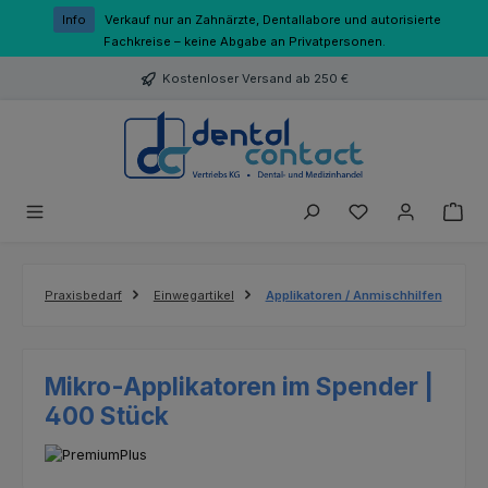
Zum Hauptinhalt springen
Info
Verkauf nur an Zahnärzte, Dentallabore und autorisierte
Fachkreise – keine Abgabe an Privatpersonen.
Kostenloser Versand ab 250 €
Du hast 0 Produk
Praxisbedarf
Einwegartikel
Applikatoren / Anmischhilfen
Mikro-Applikatoren im Spender |
400 Stück