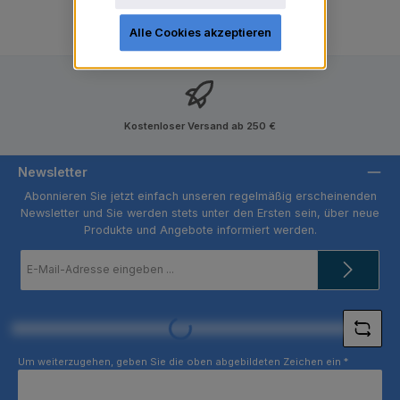
Alle Cookies akzeptieren
Kostenloser Versand ab 250 €
Newsletter
Abonnieren Sie jetzt einfach unseren regelmäßig erscheinenden
Newsletter und Sie werden stets unter den Ersten sein, über neue
Produkte und Angebote informiert werden.
E-
Mail-
Adresse
*
Loading...
Um weiterzugehen, geben Sie die oben abgebildeten Zeichen ein
*