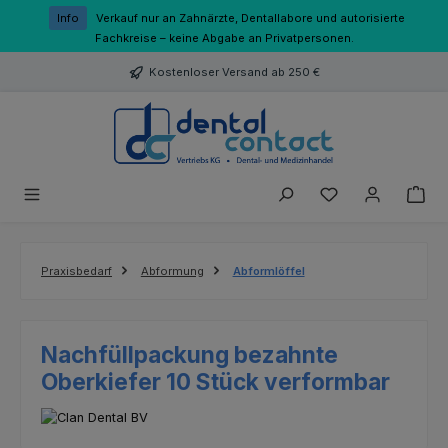
Zum Hauptinhalt springen
Info
Verkauf nur an Zahnärzte, Dentallabore und autorisierte
Fachkreise – keine Abgabe an Privatpersonen.
Kostenloser Versand ab 250 €
Du hast 0 Produk
Praxisbedarf
Abformung
Abformlöffel
Nachfüllpackung bezahnte
Oberkiefer 10 Stück verformbar