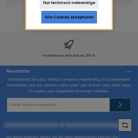
Nur technisch notwendige
Alle Cookies akzeptieren
Kostenloser Versand ab 250 €
Newsletter
Abonnieren Sie jetzt einfach unseren regelmäßig erscheinenden
Newsletter und Sie werden stets unter den Ersten sein, über neue
Produkte und Angebote informiert werden.
E-
Mail-
Adresse
*
Loading...
Um weiterzugehen, geben Sie die oben abgebildeten Zeichen ein
*