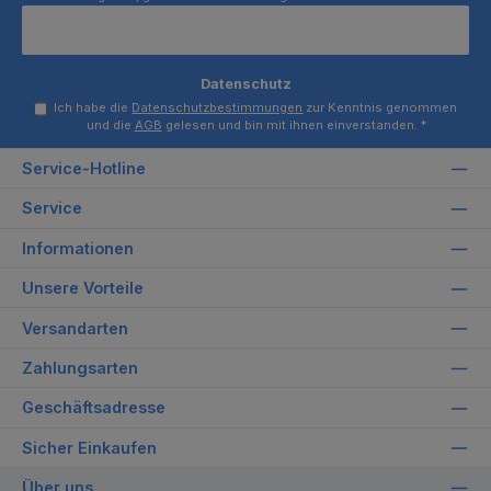
Datenschutz
Ich habe die
Datenschutzbestimmungen
zur Kenntnis genommen
und die
AGB
gelesen und bin mit ihnen einverstanden.
*
Service-Hotline
Service
Informationen
Unsere Vorteile
Versandarten
Zahlungsarten
Geschäftsadresse
Sicher Einkaufen
Über uns