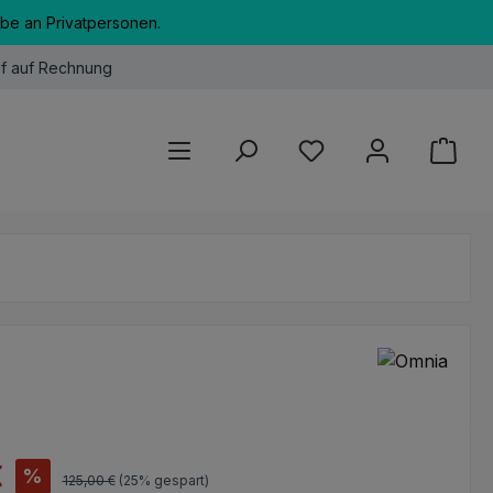
abe an Privatpersonen.
f auf Rechnung
Du hast 0 Produkte au
s:
€
%
Regulärer Preis:
125,00 €
(25% gespart)