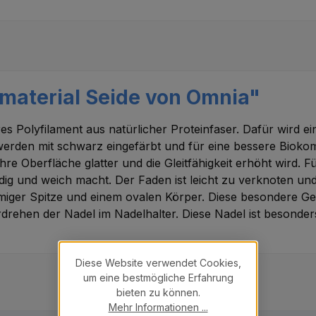
material Seide von Omnia"
es Polyfilament aus natürlicher Proteinfaser. Dafür wird 
en mit schwarz eingefärbt und für eine bessere Biokompati
ihre Oberfläche glatter und die Gleitfähigkeit erhöht wird. 
dig und weich macht. Der Faden ist leicht zu verknoten un
iger Spitze und einem ovalen Körper. Diese besondere Geom
hen der Nadel im Nadelhalter. Diese Nadel ist besonders 
Diese Website verwendet Cookies,
um eine bestmögliche Erfahrung
bieten zu können.
Mehr Informationen ...