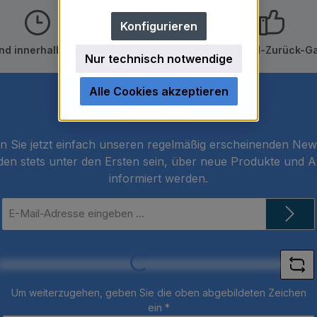
Konfigurieren
nd innerhalb von 24h
10 Tage Geld-Zurück-Ga
Nur technisch notwendige
Alle Cookies akzeptieren
Newsletter
 Sie jetzt einfach unseren regelmäßig erscheinenden New
den stets unter den Ersten sein, über neue Produkte und 
informiert werden.
E-
Mail-
Adresse
*
Loading...
Um weiterzugehen, geben Sie die oben abgebildeten Zeichen
ein
*