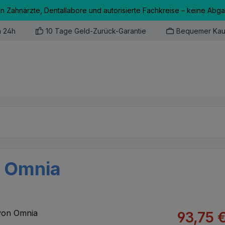
an Zahnärzte, Dentallabore und autorisierte Fachkreise – keine Abg
n 24h
10 Tage Geld-Zurück-Garantie
Bequemer Kau
n Omnia
Verkaufsprei
93,75 