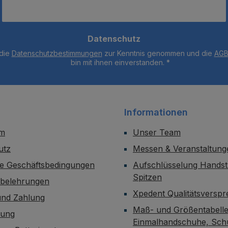
Datenschutz
 die
Datenschutzbestimmungen
zur Kenntnis genommen und die
AG
bin mit ihnen einverstanden.
*
Informationen
um
Unser Team
utz
Messen & Veranstaltung
ne Geschäftsbedingungen
Aufschlüsselung Handst
Spitzen
sbelehrungen
Xpedent Qualitätsversp
und Zahlung
Maß- und Größentabelle
dung
Einmalhandschuhe, Sch