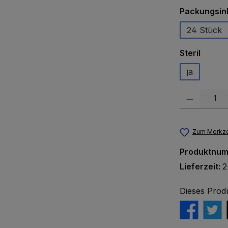
Packungsin
24 Stück
auswä
Steril
ja
Produkt Anzah
Zum Merkze
Produktnu
Lieferzeit:
2
Dieses Prod