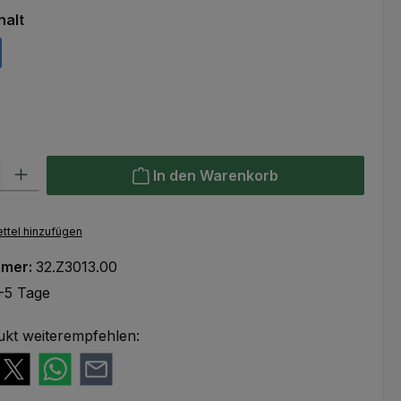
auswählen
halt
hlen
l: Gib den gewünschten Wert ein oder benutze die Schaltflächen um
In den Warenkorb
ttel hinzufügen
mmer:
32.Z3013.00
-5 Tage
ukt weiterempfehlen: