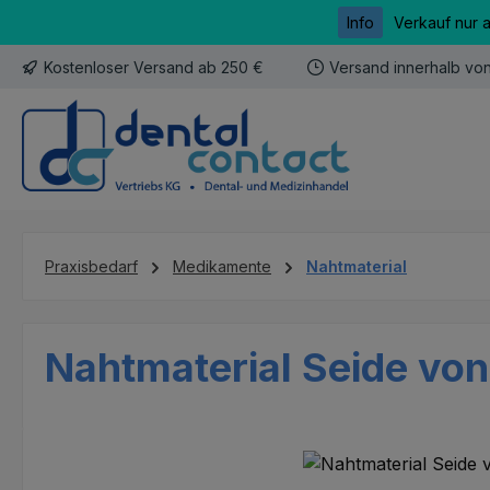
Info
Verkauf nur 
m Hauptinhalt springen
Zur Suche springen
Zur Hauptnavigation springen
Kostenloser Versand ab 250 €
Versand innerhalb vo
Praxisbedarf
Medikamente
Nahtmaterial
Nahtmaterial Seide vo
Bildergalerie überspringen