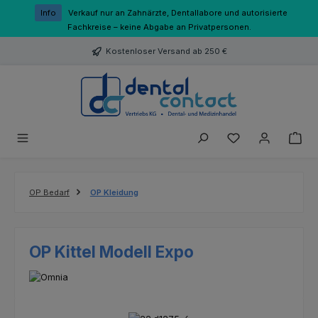
Zum Hauptinhalt springen
Info
Verkauf nur an Zahnärzte, Dentallabore und autorisierte
Fachkreise – keine Abgabe an Privatpersonen.
Kostenloser Versand ab 250 €
Du hast 0 Produk
OP Bedarf
OP Kleidung
OP Kittel Modell Expo