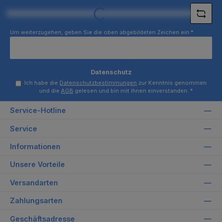
Loading...
Um weiterzugehen, geben Sie die oben abgebildeten Zeichen ein
*
Datenschutz
Ich habe die
Datenschutzbestimmungen
zur Kenntnis genommen
und die
AGB
gelesen und bin mit ihnen einverstanden.
*
Service-Hotline
Service
Informationen
Unsere Vorteile
Versandarten
Zahlungsarten
Geschäftsadresse