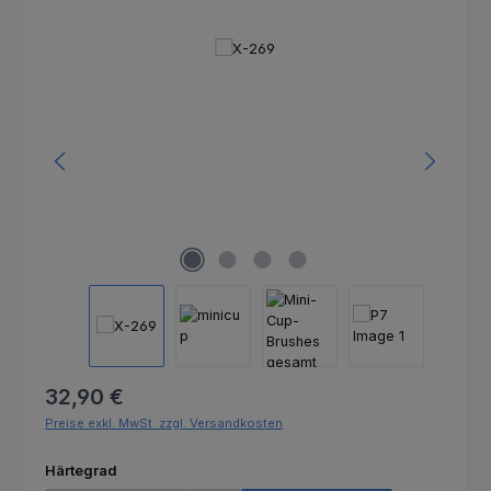
Bildergalerie überspringen
Regulärer Preis:
32,90 €
Preise exkl. MwSt. zzgl. Versandkosten
auswählen
Härtegrad