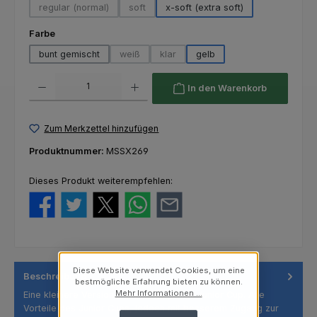
regular (normal)
soft
x-soft (extra soft)
(Diese Option ist zurzeit nicht verfügbar.)
(Diese Option ist zurzeit nicht verfügbar.)
auswählen
Farbe
bunt gemischt
weiß
klar
gelb
(Diese Option ist zurzeit nicht verfügbar.)
(Diese Option ist zurzeit nicht verfügba
Produkt Anzahl: Gib den gewünschten Wert ein oder benutze die Schaltfl
In den Warenkorb
Zum Merkzettel hinzufügen
Produktnummer:
MSSX269
Dieses Produkt weiterempfehlen:
Diese Website verwendet Cookies, um eine
Beschreibung
bestmögliche Erfahrung bieten zu können.
Mehr Informationen ...
Eine kleinere Version unseres beliebten Junior Cup. Alle
Vorteile des Junior Cups, jedoch mit besserem Zugang zur