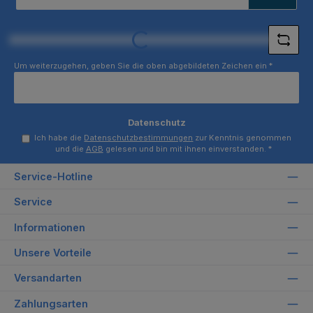
Adresse
*
Loading...
Um weiterzugehen, geben Sie die oben abgebildeten Zeichen ein
*
Datenschutz
Ich habe die
Datenschutzbestimmungen
zur Kenntnis genommen
und die
AGB
gelesen und bin mit ihnen einverstanden.
*
Service-Hotline
Service
Informationen
Unsere Vorteile
Versandarten
Zahlungsarten