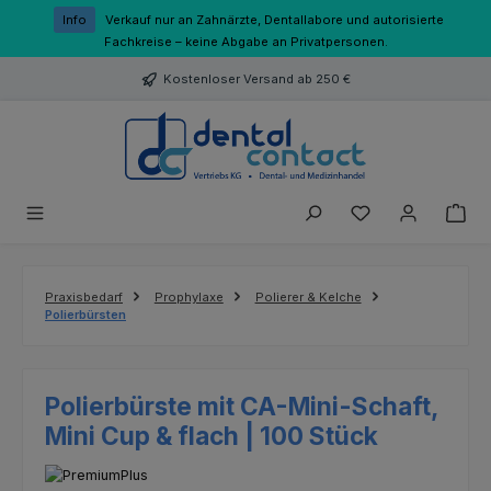
Zum Hauptinhalt springen
Info
Verkauf nur an Zahnärzte, Dentallabore und autorisierte
Fachkreise – keine Abgabe an Privatpersonen.
Kostenloser Versand ab 250 €
Du hast 0 Produk
Praxisbedarf
Prophylaxe
Polierer & Kelche
Polierbürsten
Polierbürste mit CA-Mini-Schaft,
Mini Cup & flach | 100 Stück