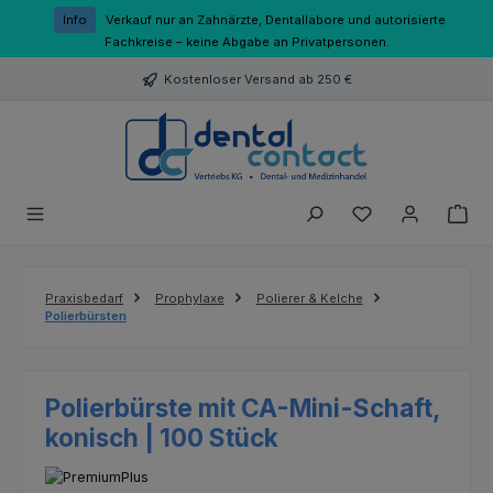
Zum Hauptinhalt springen
Info
Verkauf nur an Zahnärzte, Dentallabore und autorisierte
Fachkreise – keine Abgabe an Privatpersonen.
Kostenloser Versand ab 250 €
Du hast 0 Produk
Praxisbedarf
Prophylaxe
Polierer & Kelche
Polierbürsten
Polierbürste mit CA-Mini-Schaft,
konisch | 100 Stück