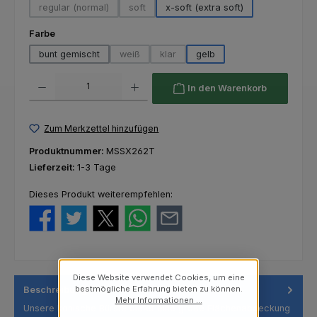
regular (normal)
soft
x-soft (extra soft)
(Diese Option ist zurzeit nicht verfügbar.)
(Diese Option ist zurzeit nicht verfügbar.)
auswählen
Farbe
bunt gemischt
weiß
klar
gelb
(Diese Option ist zurzeit nicht verfügbar.)
(Diese Option ist zurzeit nicht verfügba
Produkt Anzahl: Gib den gewünschten Wert ein oder benutze die Schaltfl
In den Warenkorb
Zum Merkzettel hinzufügen
Produktnummer:
MSSX262T
Lieferzeit:
1-3 Tage
Dieses Produkt weiterempfehlen:
Diese Website verwendet Cookies, um eine
bestmögliche Erfahrung bieten zu können.
Beschreibung
Mehr Informationen ...
Unsere konische Bürste bietet eine große Flächenabdeckung