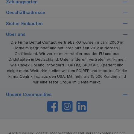
Zahlungsarten
Geschäftsadresse
Sicher Einkaufen
Über uns
Die Firma Dental Contact Vertriebs KG wurde im Jahr 2000 in
Hofheim gegründet und hat ihren Sitz seit 2012 in Norden |
Ostfriesland. Wir vertreten Hersteller aus der EU und aus
Drittstaaten in Deutschland. Unter anderem vertreten wir Firmen
wie Cavex Holland, Stoddard | OPTIM, SPOKAR, Xpedent und
einige mehr. Weiterhin stellen wir den EC|REP und Importer für die
Firma Centrix Inc. aus den USA. Mit mehr als 15.500 Kunden sind
wir eine feste Größe im Dentalmarkt.
Unsere Communities
https://www.facebook.com/dentalcontact
Instagram
LinkedIn
Alle Preise exkl. gesetzl. Mehrwertsteuer zzgl.
Versandkosten
und ggf.