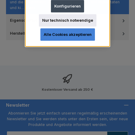
und die Möglichkeit, empfindliche Bereiche auf Implantaten
Konfigurieren
und ki…
Mehr
Nur technisch notwendige
Eigenschaften
Hersteller
Alle Cookies akzeptieren
Kostenloser Versand ab 250 €
Newsletter
Abonnieren Sie jetzt einfach unseren regelmäßig erscheinenden
Newsletter und Sie werden stets unter den Ersten sein, über neue
Produkte und Angebote informiert werden.
E-