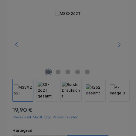
Bildergalerie überspringen
Regulärer Preis:
19,90 €
Preise exkl. MwSt. zzgl. Versandkosten
auswählen
Härtegrad