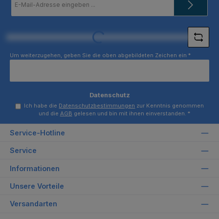
Mail-
Adresse
*
Loading...
Um weiterzugehen, geben Sie die oben abgebildeten Zeichen ein
*
Datenschutz
Ich habe die
Datenschutzbestimmungen
zur Kenntnis genommen
und die
AGB
gelesen und bin mit ihnen einverstanden.
*
Service-Hotline
Service
Informationen
Unsere Vorteile
Versandarten