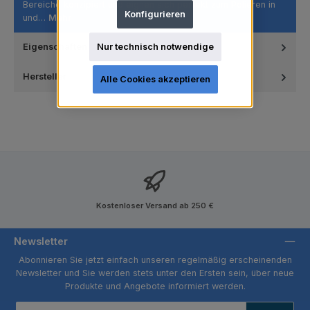
Bereiche konzipiert und eignen sich perfekt zum Polieren in
Konfigurieren
und…
Mehr
Nur technisch notwendige
Eigenschaften
Hersteller
Alle Cookies akzeptieren
Kostenloser Versand ab 250 €
Newsletter
Abonnieren Sie jetzt einfach unseren regelmäßig erscheinenden
Newsletter und Sie werden stets unter den Ersten sein, über neue
Produkte und Angebote informiert werden.
E-