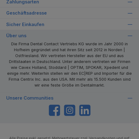
Zahlungsarten
Geschäftsadresse
Sicher Einkaufen
Über uns
Die Firma Dental Contact Vertriebs KG wurde im Jahr 2000 in
Hofheim gegründet und hat ihren Sitz seit 2012 in Norden |
Ostfriesland. Wir vertreten Hersteller aus der EU und aus
Drittstaaten in Deutschland. Unter anderem vertreten wir Firmen
wie Cavex Holland, Stoddard | OPTIM, SPOKAR, Xpedent und
einige mehr. Weiterhin stellen wir den EC|REP und Importer für die
Firma Centrix Inc. aus den USA. Mit mehr als 15.500 Kunden sind
wir eine feste Größe im Dentalmarkt.
Unsere Communities
https://www.facebook.com/dentalcontact
Instagram
LinkedIn
Alle Preise exkl. gesetzl. Mehrwertsteuer zzgl.
Versandkosten
und ggf.