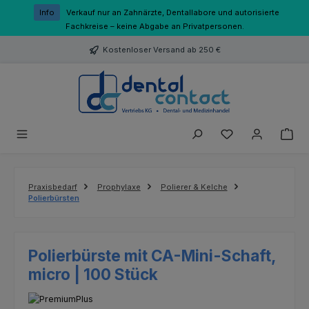
Zum Hauptinhalt springen
Info
Verkauf nur an Zahnärzte, Dentallabore und autorisierte
Fachkreise – keine Abgabe an Privatpersonen.
Kostenloser Versand ab 250 €
Du hast 0 Produk
Praxisbedarf
Prophylaxe
Polierer & Kelche
Polierbürsten
Polierbürste mit CA-Mini-Schaft,
micro | 100 Stück