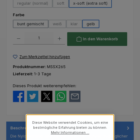
regular (normal)
soft
x-soft (extra soft)
(Diese Option ist zurzeit nicht verfügbar.)
(Diese Option ist zurzeit nicht verfügbar.)
auswählen
Farbe
bunt gemischt
weiß
klar
gelb
(Diese Option ist zurzeit nicht verfügbar.)
(Diese Option ist zurzeit nicht verfügba
Produkt Anzahl: Gib den gewünschten Wert ein oder benutze die Schaltfl
In den Warenkorb
Zum Merkzettel hinzufügen
Produktnummer:
MSSX265
Lieferzeit:
1-3 Tage
Dieses Produkt weiterempfehlen:
Diese Website verwendet Cookies, um eine
bestmögliche Erfahrung bieten zu können.
Beschreibung
Mehr Informationen ...
Die Nylonborsten sind für das Erreichen schwer zugänglicher