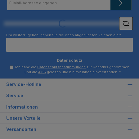
Mail-
Adresse
*
Loading...
Um weiterzugehen, geben Sie die oben abgebildeten Zeichen ein
*
Datenschutz
Ich habe die
Datenschutzbestimmungen
zur Kenntnis genommen
und die
AGB
gelesen und bin mit ihnen einverstanden.
*
Service-Hotline
Service
Informationen
Unsere Vorteile
Versandarten