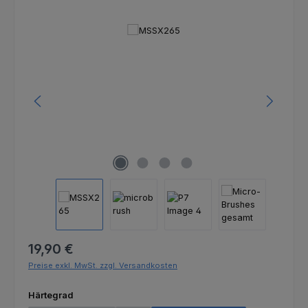
Bildergalerie überspringen
Regulärer Preis:
19,90 €
Preise exkl. MwSt. zzgl. Versandkosten
auswählen
Härtegrad