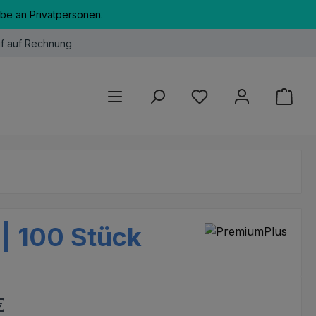
abe an Privatpersonen.
f auf Rechnung
Du hast 0 Produkte au
 | 100 Stück
eis:
€