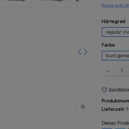
Preise exkl. M
a
Härtegrad
regular (n
auswä
Farbe
bunt gemi
Produkt Anzah
Zum Merkze
Produktnu
Lieferzeit:
1
Dieses Prod