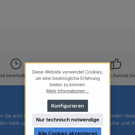
Diese Website verwendet Cookies,
nd innerhalb von 24h
10 Tage Geld-Zurück-Ga
um eine bestmögliche Erfahrung
bieten zu können.
Mehr Informationen ...
Newsletter
Konfigurieren
 Sie jetzt einfach unseren regelmäßig erscheinenden New
Nur technisch notwendige
den stets unter den Ersten sein, über neue Produkte und 
informiert werden.
Alle Cookies akzeptieren