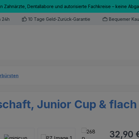
an Zahnärzte, Dentallabore und autorisierte Fachkreise – keine Abg
n 24h
10 Tage Geld-Zurück-Garantie
Bequemer Kau
erbürsten
schaft, Junior Cup & flach
Regulärer Pr
32,90 