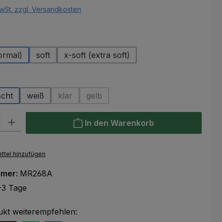
wSt. zzgl. Versandkosten
uswählen
ormal)
soft
x-soft (extra soft)
hlen
scht
weiß
klar
gelb
(Diese Option ist zurzeit nicht verfügbar.)
(Diese Option ist zurzeit nicht verfügbar
l: Gib den gewünschten Wert ein oder benutze die Schaltflächen um
In den Warenkorb
ttel hinzufügen
mmer:
MR268A
-3 Tage
ukt weiterempfehlen: