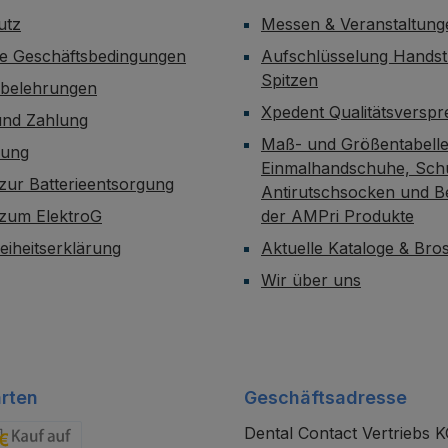
utz
Messen & Veranstaltung
ne Geschäftsbedingungen
Aufschlüsselung Handst
Spitzen
sbelehrungen
Xpedent Qualitätsversp
und Zahlung
Maß- und Größentabelle
dung
Einmalhandschuhe, Sch
zur Batterieentsorgung
Antirutschsocken und B
 zum ElektroG
der AMPri Produkte
reiheitserklärung
Aktuelle Kataloge & Br
Wir über uns
rten
Geschäftsadresse
Dental Contact Vertriebs 