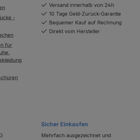
Versand innerhalb von 24h
en
10 Tage Geld-Zurück-Garantie
ücke -
Bequemer Kauf auf Rechnung
Direkt vom Hersteller
rechen
n für
uhe,
ekleidung
oschüren
Sicher Einkaufen
KG
Mehrfach ausgezeichnet und