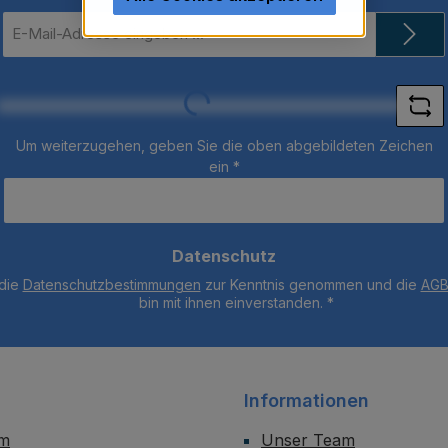
E-
Mail-
Adresse
*
Loading...
Um weiterzugehen, geben Sie die oben abgebildeten Zeichen
ein
*
Datenschutz
 die
Datenschutzbestimmungen
zur Kenntnis genommen und die
AG
bin mit ihnen einverstanden.
*
Informationen
um
Unser Team