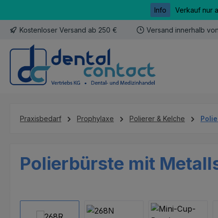
Info
Verkauf nur 
m Hauptinhalt springen
Zur Suche springen
Zur Hauptnavigation springen
Kostenloser Versand ab 250 €
Versand innerhalb vo
Praxisbedarf
Prophylaxe
Polierer & Kelche
Poli
Polierbürste mit Metall
Bildergalerie überspringen