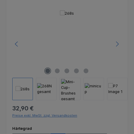
Bildergalerie überspringen
Regulärer Preis:
32,90 €
Preise exkl. MwSt. zzgl. Versandkosten
auswählen
Härtegrad