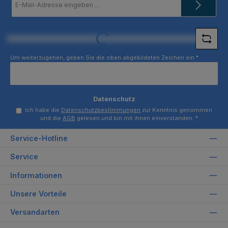
Mail-
Adresse
*
Loading...
Um weiterzugehen, geben Sie die oben abgebildeten Zeichen ein
*
Datenschutz
Ich habe die
Datenschutzbestimmungen
zur Kenntnis genommen
und die
AGB
gelesen und bin mit ihnen einverstanden.
*
Service-Hotline
Service
Informationen
Unsere Vorteile
Versandarten