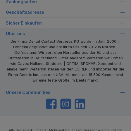
Zahlungsarten
Geschäftsadresse
Sicher Einkaufen
Über uns
Die Firma Dental Contact Vertriebs KG wurde im Jahr 2000 in
Hofheim gegründet und hat ihren Sitz seit 2012 in Norden |
Ostfriesland. Wir vertreten Hersteller aus der EU und aus
Drittstaaten in Deutschland. Unter anderem vertreten wir Firmen
wie Cavex Holland, Stoddard | OPTIM, SPOKAR, Xpedent und
einige mehr. Weiterhin stellen wir den EC|REP und Importer für die
Firma Centrix Inc. aus den USA. Mit mehr als 15.500 Kunden sind
wir eine feste Größe im Dentalmarkt.
Unsere Communities
https://www.facebook.com/dentalcontact
Instagram
LinkedIn
Alle Preise exkl. gesetzl. Mehrwertsteuer zzgl.
Versandkosten
und ggf.