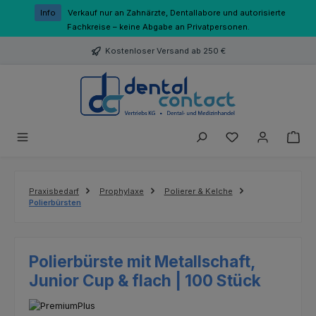
Zum Hauptinhalt springen
Info
Verkauf nur an Zahnärzte, Dentallabore und autorisierte
Fachkreise – keine Abgabe an Privatpersonen.
Kostenloser Versand ab 250 €
Du hast 0 Produk
Praxisbedarf
Prophylaxe
Polierer & Kelche
Polierbürsten
Polierbürste mit Metallschaft,
Junior Cup & flach | 100 Stück