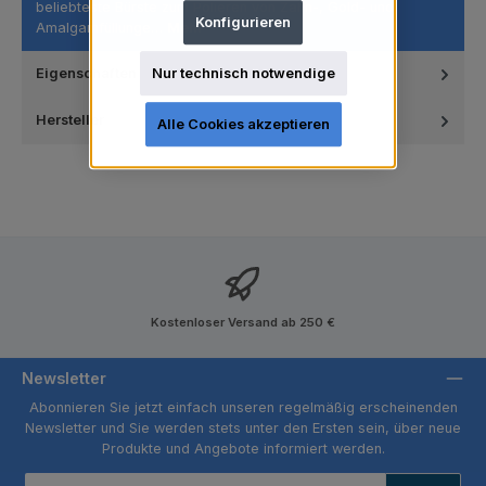
beliebteste Bürste zum Polieren von Zahn-, Gold- und
Konfigurieren
Amalgamfüllunge…
Mehr
Nur technisch notwendige
Eigenschaften
Hersteller
Alle Cookies akzeptieren
Kostenloser Versand ab 250 €
Newsletter
Abonnieren Sie jetzt einfach unseren regelmäßig erscheinenden
Newsletter und Sie werden stets unter den Ersten sein, über neue
Produkte und Angebote informiert werden.
E-