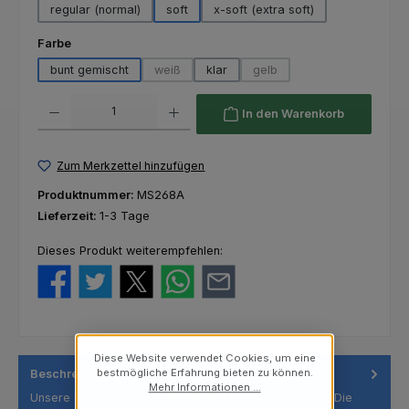
regular (normal)
soft
x-soft (extra soft)
auswählen
Farbe
bunt gemischt
weiß
klar
gelb
(Diese Option ist zurzeit nicht verfügbar.)
(Diese Option ist zurzeit nich
Produkt Anzahl: Gib den gewünschten Wert ein oder benutze die Schaltfl
In den Warenkorb
Zum Merkzettel hinzufügen
Produktnummer:
MS268A
Lieferzeit:
1-3 Tage
Dieses Produkt weiterempfehlen:
Diese Website verwendet Cookies, um eine
bestmögliche Erfahrung bieten zu können.
Beschreibung
Mehr Informationen ...
Unsere Standardbürste mit klassischen Nylonborsten. Die