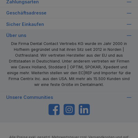
Zahlungsarten
Geschäftsadresse
Sicher Einkaufen
Über uns
Die Firma Dental Contact Vertriebs KG wurde im Jahr 2000 in
Hofheim gegründet und hat ihren Sitz seit 2012 in Norden |
Ostfriesland. Wir vertreten Hersteller aus der EU und aus
Drittstaaten in Deutschland. Unter anderem vertreten wir Firmen
wie Cavex Holland, Stoddard | OPTIM, SPOKAR, Xpedent und
einige mehr. Weiterhin stellen wir den EC|REP und Importer für die
Firma Centrix Inc. aus den USA. Mit mehr als 15.500 Kunden sind
wir eine feste Größe im Dentalmarkt.
Unsere Communities
https://www.facebook.com/dentalcontact
Instagram
LinkedIn
Alle Preise exkl. gesetzl. Mehrwertsteuer zzgl.
Versandkosten
und ggf.