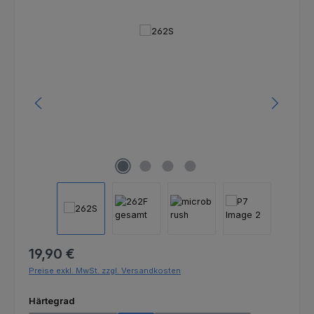
Bildergalerie überspringen
Regulärer Preis:
19,90 €
Preise exkl. MwSt. zzgl. Versandkosten
auswählen
Härtegrad