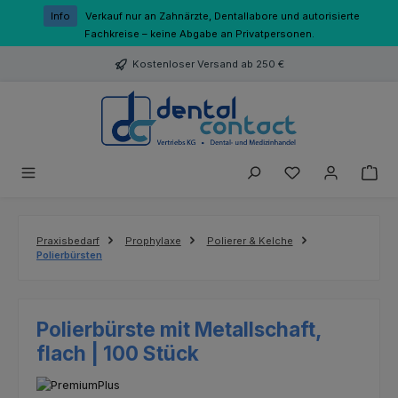
Zum Hauptinhalt springen
Info
Verkauf nur an Zahnärzte, Dentallabore und autorisierte
Fachkreise – keine Abgabe an Privatpersonen.
Kostenloser Versand ab 250 €
Du hast 0 Produk
Praxisbedarf
Prophylaxe
Polierer & Kelche
Polierbürsten
Polierbürste mit Metallschaft,
flach | 100 Stück