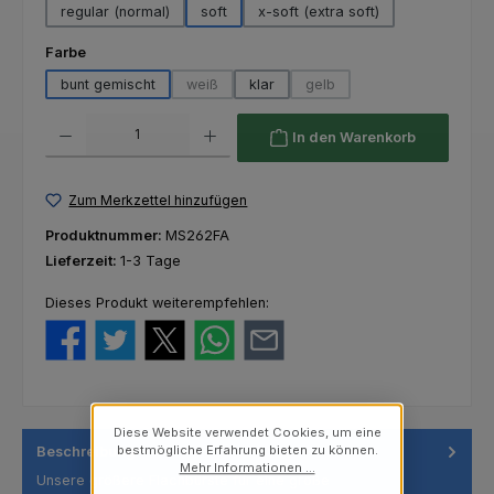
regular (normal)
soft
x-soft (extra soft)
auswählen
Farbe
bunt gemischt
weiß
klar
gelb
(Diese Option ist zurzeit nicht verfügbar.)
(Diese Option ist zurzeit nich
Produkt Anzahl: Gib den gewünschten Wert ein oder benutze die Schaltfl
In den Warenkorb
Zum Merkzettel hinzufügen
Produktnummer:
MS262FA
Lieferzeit:
1-3 Tage
Dieses Produkt weiterempfehlen:
Diese Website verwendet Cookies, um eine
bestmögliche Erfahrung bieten zu können.
Beschreibung
Mehr Informationen ...
Unsere größere Flachbürste für eine große