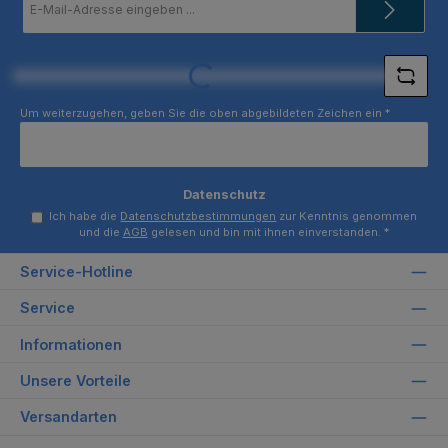
Mail-
Adresse
*
Loading...
Um weiterzugehen, geben Sie die oben abgebildeten Zeichen ein
*
Datenschutz
Ich habe die
Datenschutzbestimmungen
zur Kenntnis genommen
und die
AGB
gelesen und bin mit ihnen einverstanden.
*
Service-Hotline
Service
Informationen
Unsere Vorteile
Versandarten