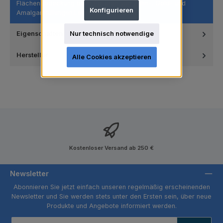
Flächenabdeckung beim Polieren von Zahn-, Gold- und
Konfigurieren
Amalgamfüllungen.Latexfrei Nyl…
Mehr
Nur technisch notwendige
Eigenschaften
Hersteller
Alle Cookies akzeptieren
Kostenloser Versand ab 250 €
Newsletter
Abonnieren Sie jetzt einfach unseren regelmäßig erscheinenden
Newsletter und Sie werden stets unter den Ersten sein, über neue
Produkte und Angebote informiert werden.
E-