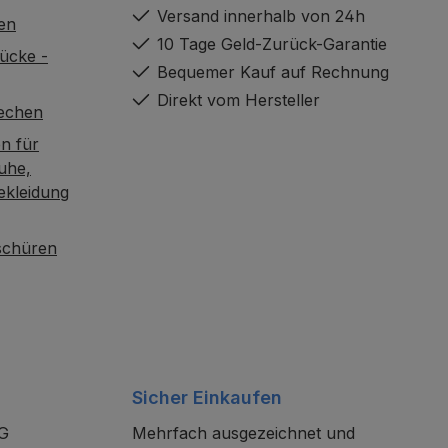
Versand innerhalb von 24h
en
10 Tage Geld-Zurück-Garantie
ücke -
Bequemer Kauf auf Rechnung
Direkt vom Hersteller
rechen
n für
uhe,
ekleidung
oschüren
Sicher Einkaufen
KG
Mehrfach ausgezeichnet und