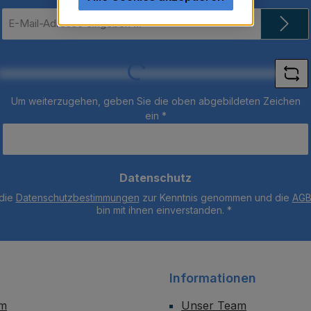
E-
Mail-
Adresse
*
Loading...
Um weiterzugehen, geben Sie die oben abgebildeten Zeichen
ein
*
Datenschutz
 die
Datenschutzbestimmungen
zur Kenntnis genommen und die
AG
bin mit ihnen einverstanden.
*
Informationen
um
Unser Team