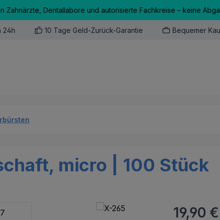
an Zahnärzte, Dentallabore und autorisierte Fachkreise – keine Abg
n 24h
10 Tage Geld-Zurück-Garantie
Bequemer Kau
erbürsten
schaft, micro | 100 Stück
Regulärer Pr
19,90 €