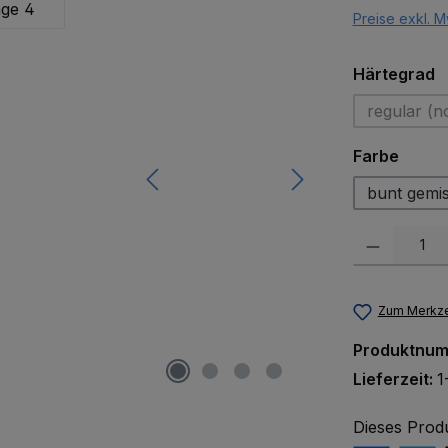
Preise exkl. M
a
Härtegrad
regular (n
(Di
auswä
Farbe
bunt gemi
Produkt Anzah
Zum Merkze
Produktnu
Lieferzeit:
1
Dieses Prod