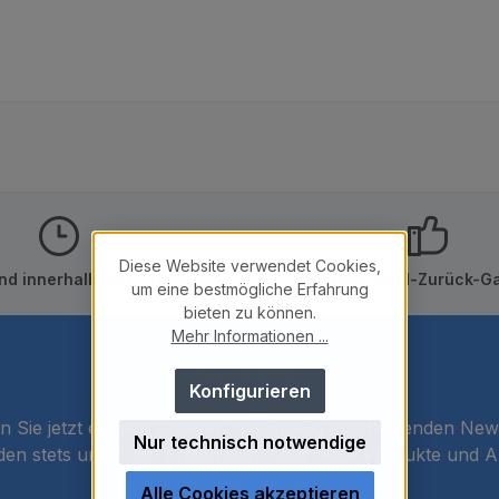
Diese Website verwendet Cookies,
nd innerhalb von 24h
10 Tage Geld-Zurück-Ga
um eine bestmögliche Erfahrung
bieten zu können.
Mehr Informationen ...
Newsletter
Konfigurieren
 Sie jetzt einfach unseren regelmäßig erscheinenden New
Nur technisch notwendige
den stets unter den Ersten sein, über neue Produkte und 
informiert werden.
Alle Cookies akzeptieren