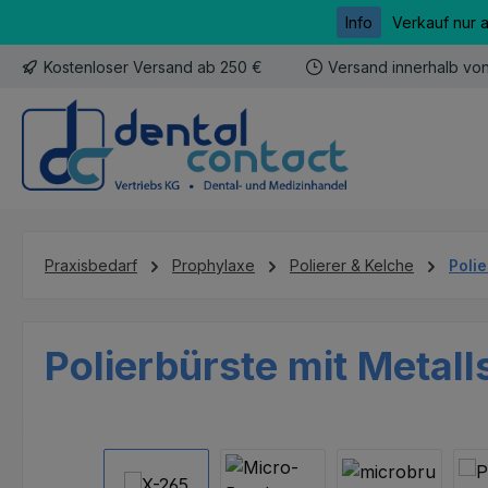
Info
Verkauf nur 
m Hauptinhalt springen
Zur Suche springen
Zur Hauptnavigation springen
Kostenloser Versand ab 250 €
Versand innerhalb vo
Praxisbedarf
Prophylaxe
Polierer & Kelche
Poli
Polierbürste mit Metall
Bildergalerie überspringen