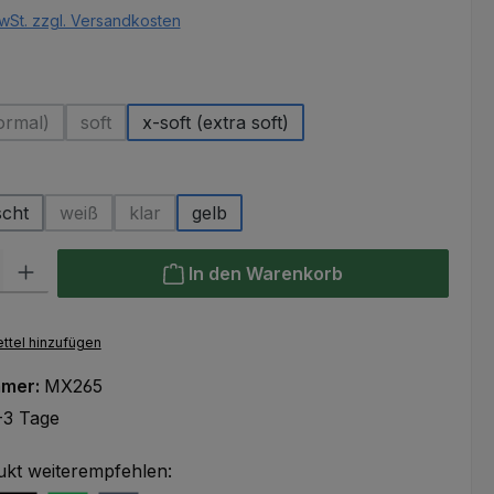
wSt. zzgl. Versandkosten
uswählen
ormal)
soft
x-soft (extra soft)
ese Option ist zurzeit nicht verfügbar.)
(Diese Option ist zurzeit nicht verfügbar.)
hlen
scht
weiß
klar
gelb
(Diese Option ist zurzeit nicht verfügbar.)
(Diese Option ist zurzeit nicht verfügbar.)
l: Gib den gewünschten Wert ein oder benutze die Schaltflächen um
In den Warenkorb
ttel hinzufügen
mmer:
MX265
-3 Tage
ukt weiterempfehlen: