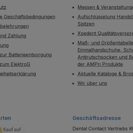
utz
Messen & Veranstaltung
ne Geschäftsbedingungen
Aufschlüsselung Handst
Spitzen
sbelehrungen
Xpedent Qualitätsversp
und Zahlung
Maß- und Größentabelle
dung
Einmalhandschuhe, Sch
zur Batterieentsorgung
Antirutschsocken und B
 zum ElektroG
der AMPri Produkte
reiheitserklärung
Aktuelle Kataloge & Br
Wir über uns
rten
Geschäftsadresse
Dental Contact Vertriebs 