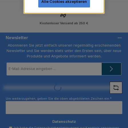
Alle Cookies akzeptieren
Kostenloser Versand ab 250 €
Newsletter
Abonnieren Sie jetzt einfach unseren regelmäßig erscheinenden
Newsletter und Sie werden stets unter den Ersten sein, über neue
Produkte und Angebote informiert werden.
E-
Mail-
Adresse
*
Loading...
Um weiterzugehen, geben Sie die oben abgebildeten Zeichen ein
*
Datenschutz
Ich habe die
Datenschutzbestimmungen
zur Kenntnis genommen