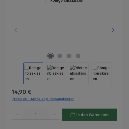
Bildergalerie überspringen
Regulärer Preis:
14,90 €
Preise exkl. MwSt. zzgl. Versandkosten
Produkt Anzahl: Gib den gewünschten Wert ein oder benutze die Schaltfl
In den Warenkorb