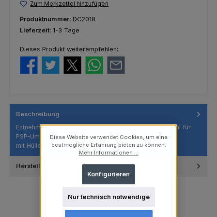
Zum Merkzettel hinzufügen
Produktnummer:
DC2018
Lieferzeit:
1-3 Tage
Dieses Produkt weiterempfehlen:
Beschreibung
Entnehmen und aufkleben Angenehmer Schaum Sowohl für
PSP-Umschläge als auch für Sensoren
Diese Website verwendet Cookies, um eine
mit Hüllen Einweg Latexfrei 200 Stü…
bestmögliche Erfahrung bieten zu können.
Mehr
Mehr Informationen ...
Hersteller
Konfigurieren
Nur technisch notwendige