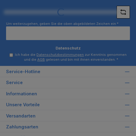
*
Loading...
Um weiterzugehen, geben Sie die oben abgebildeten Zeichen ein
*
Datenschutz
Ich habe die
Datenschutzbestimmungen
zur Kenntnis genommen
und die
AGB
gelesen und bin mit ihnen einverstanden.
*
Service-Hotline
Service
Informationen
Unsere Vorteile
Versandarten
Zahlungsarten