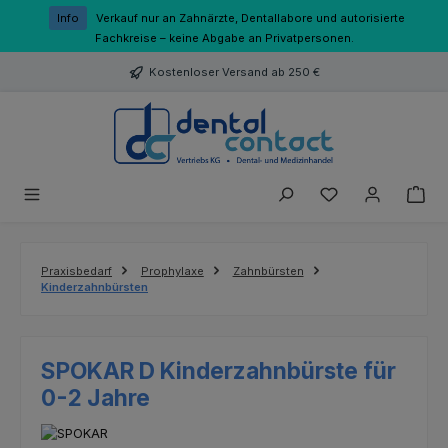
Zum Hauptinhalt springen
Info
Verkauf nur an Zahnärzte, Dentallabore und autorisierte
Fachkreise – keine Abgabe an Privatpersonen.
Kostenloser Versand ab 250 €
Du hast 0 Produk
Praxisbedarf
Prophylaxe
Zahnbürsten
Kinderzahnbürsten
SPOKAR D Kinderzahnbürste für
0-2 Jahre