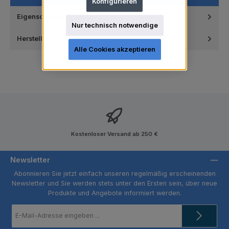
Konfigurieren
Eigenschaften
Nur technisch notwendige
Hersteller
Alle Cookies akzeptieren
Kostenloser Versand ab 250 €
Newsletter
Abonnieren Sie jetzt einfach unseren regelmäßig erscheinenden
Newsletter und Sie werden stets unter den Ersten sein, über neue
Produkte und Angebote informiert werden.
E-
Mail-
Adresse