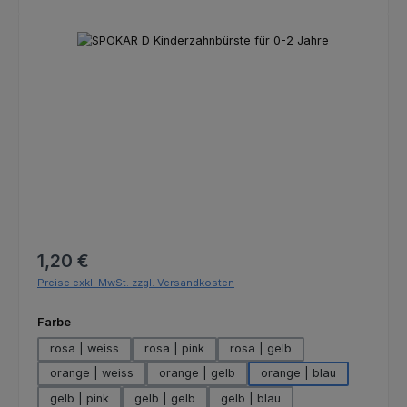
Bildergalerie überspringen
Regulärer Preis:
1,20 €
Preise exkl. MwSt. zzgl. Versandkosten
auswählen
Farbe
rosa | weiss
rosa | pink
rosa | gelb
orange | weiss
orange | gelb
orange | blau
gelb | pink
gelb | gelb
gelb | blau