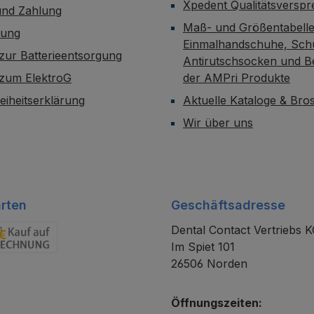
Xpedent Qualitätsversp
und Zahlung
Maß- und Größentabelle
dung
Einmalhandschuhe, Sch
zur Batterieentsorgung
Antirutschsocken und B
 zum ElektroG
der AMPri Produkte
reiheitserklärung
Aktuelle Kataloge & Br
Wir über uns
rten
Geschäftsadresse
Dental Contact Vertriebs 
Im Spiet 101
chnung
26506 Norden
Öffnungszeiten: