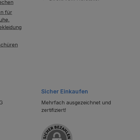
rechen
n für
uhe,
ekleidung
oschüren
Sicher Einkaufen
KG
Mehrfach ausgezeichnet und
zertifiziert!