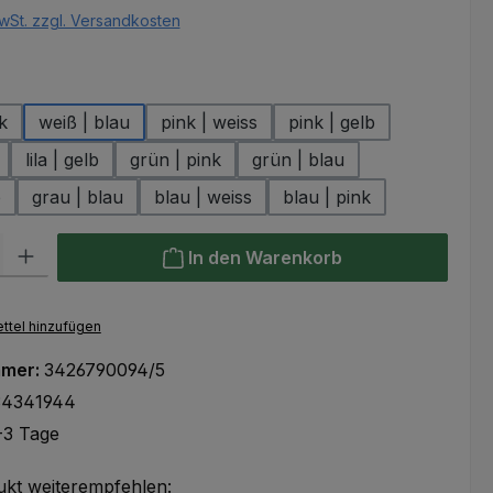
wSt. zzgl. Versandkosten
hlen
k
weiß | blau
pink | weiss
pink | gelb
lila | gelb
grün | pink
grün | blau
b
grau | blau
blau | weiss
blau | pink
l: Gib den gewünschten Wert ein oder benutze die Schaltflächen um
In den Warenkorb
ttel hinzufügen
mmer:
3426790094/5
34341944
-3 Tage
ukt weiterempfehlen: