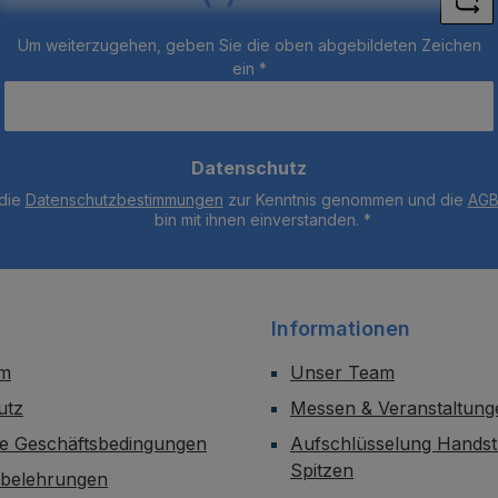
Um weiterzugehen, geben Sie die oben abgebildeten Zeichen
ein
*
Datenschutz
 die
Datenschutzbestimmungen
zur Kenntnis genommen und die
AG
bin mit ihnen einverstanden.
*
Informationen
um
Unser Team
utz
Messen & Veranstaltung
ne Geschäftsbedingungen
Aufschlüsselung Handst
Spitzen
sbelehrungen