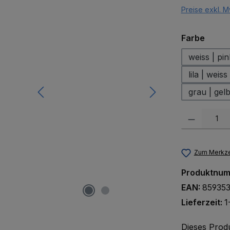
Preise exkl. M
auswä
Farbe
weiss | pin
lila | weiss
grau | gel
Produkt Anzah
Zum Merkze
Produktnu
EAN:
85935
Lieferzeit:
1
Dieses Prod