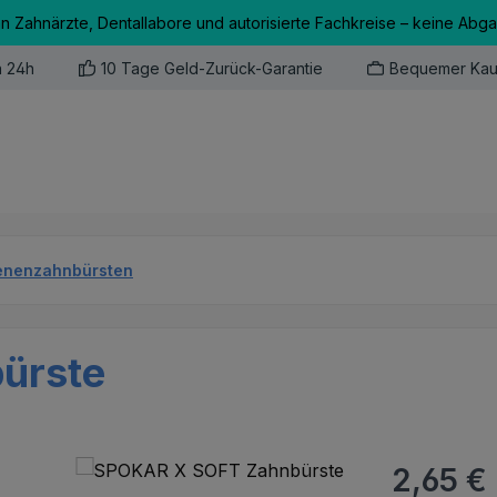
an Zahnärzte, Dentallabore und autorisierte Fachkreise – keine Abg
n 24h
10 Tage Geld-Zurück-Garantie
Bequemer Kau
enenzahnbürsten
ürste
Regulärer Pr
2,65 €