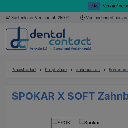
Info
Verkauf nur 
m Hauptinhalt springen
Zur Suche springen
Zur Hauptnavigation springen
Kostenloser Versand ab 250 €
Versand innerhalb vo
Praxisbedarf
Prophylaxe
Zahnbürsten
Erwachs
SPOKAR X SOFT Zahnb
Bildergalerie überspringen