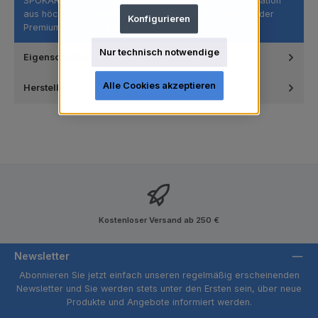
SPOKAR X SOFT ZahnbürsteEntdecken Sie die Kombination
aus höchster Funktionalität und modernem Design mit der
Konfigurieren
Premium- Zahnb…
Mehr
Nur technisch notwendige
Eigenschaften
Alle Cookies akzeptieren
Hersteller
Kostenloser Versand ab 250 €
Newsletter
Abonnieren Sie jetzt einfach unseren regelmäßig erscheinenden
Newsletter und Sie werden stets unter den Ersten sein, über neue
Produkte und Angebote informiert werden.