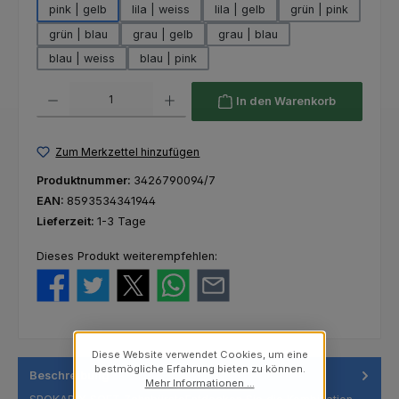
pink | gelb
lila | weiss
lila | gelb
grün | pink
grün | blau
grau | gelb
grau | blau
blau | weiss
blau | pink
Produkt Anzahl: Gib den gewünschten Wert ein oder benutze die Schaltfl
In den Warenkorb
Zum Merkzettel hinzufügen
Produktnummer:
3426790094/7
EAN:
8593534341944
Lieferzeit:
1-3 Tage
Dieses Produkt weiterempfehlen:
Diese Website verwendet Cookies, um eine
bestmögliche Erfahrung bieten zu können.
Beschreibung
Mehr Informationen ...