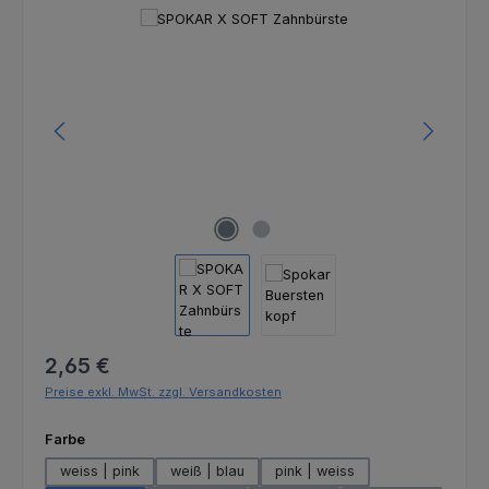
Bildergalerie überspringen
Regulärer Preis:
2,65 €
Preise exkl. MwSt. zzgl. Versandkosten
auswählen
Farbe
weiss | pink
weiß | blau
pink | weiss