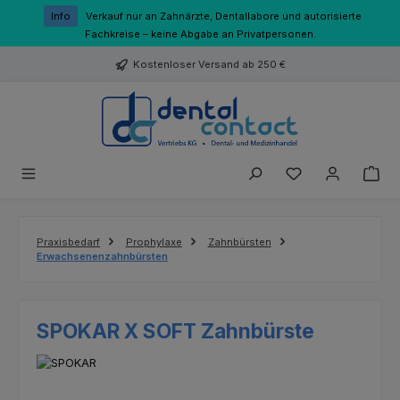
Zum Hauptinhalt springen
Info
Verkauf nur an Zahnärzte, Dentallabore und autorisierte
Fachkreise – keine Abgabe an Privatpersonen.
Kostenloser Versand ab 250 €
Du hast 0 Produk
Praxisbedarf
Prophylaxe
Zahnbürsten
Erwachsenenzahnbürsten
SPOKAR X SOFT Zahnbürste